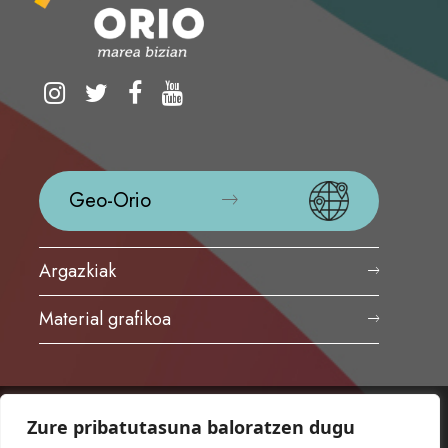
Geo-Orio
Argazkiak
Material grafikoa
Zure pribatutasuna baloratzen dugu
ORIOKO UDALA