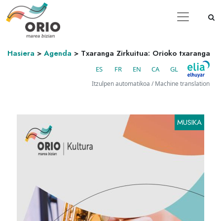
Hasiera
>
Agenda
>
Txaranga Zirkuitua: Orioko txaranga
ES
FR
EN
CA
GL
Itzulpen automatikoa / Machine translation
MUSIKA