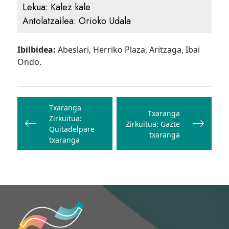
Lekua:
Kalez kale
Antolatzailea:
Orioko Udala
Ibilbidea:
Abeslari, Herriko Plaza, Aritzaga, Ibai
Ondo.
Bidalketetan
zehar
Txaranga
Txaranga
Zirkuitua:
nabigatu
Zirkuitua: Gazte
Quitadelpare
txaranga
txaranga