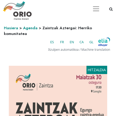
Hasiera
>
Agenda
>
Zaintzak Aztergai: Herriko
komunitatea
ES
FR
EN
CA
GL
Itzulpen automatikoa / Machine translation
HITZALDIA