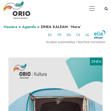
Hasiera
>
Agenda
>
ZINEA KALEAN: ‘Nora’
ES
FR
EN
CA
GL
Itzulpen automatikoa / Machine translation
ZINEA