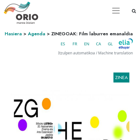
Hasiera
>
Agenda
>
ZINEGOAK: Film laburren emanaldia
ES
FR
EN
CA
GL
Itzulpen automatikoa / Machine translation
ZINEA