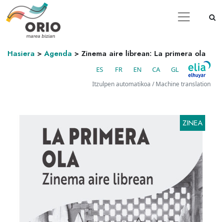
Hasiera
>
Agenda
>
Zinema aire librean: La primera ola
ES
FR
EN
CA
GL
Itzulpen automatikoa / Machine translation
ZINEA