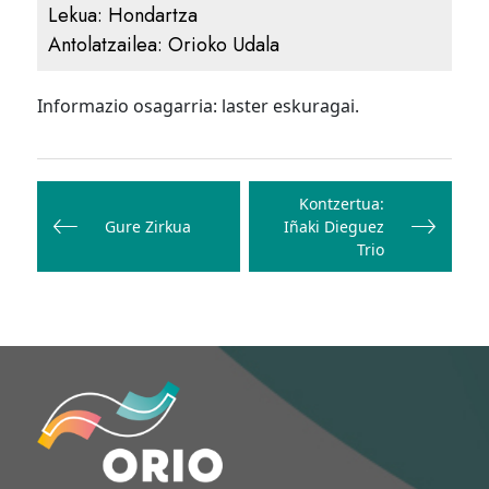
Lekua:
Hondartza
Antolatzailea:
Orioko Udala
Informazio osagarria: laster eskuragai.
Bidalketetan
zehar
Kontzertua:
Gure Zirkua
Iñaki Dieguez
nabigatu
Trio