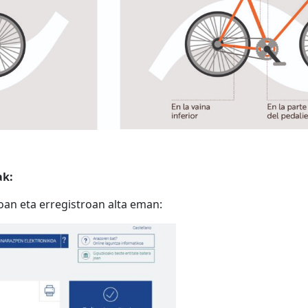
ak:
oan eta erregistroan alta eman: