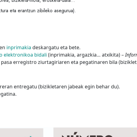
orea, bizikleta-mota, erosketa-data…
ktura eta erantzun zibileko asegurua).
oen
inprimakia
deskargatu eta bete.
o elektronikoa bidali
(inprimakia, argazkia… atxikita) –
Infor
asa erregistro ziurtagiriaren eta pegatinaren bila (bizikle
eran entregatu (bizikletaren jabeak egin behar du).
gatina.