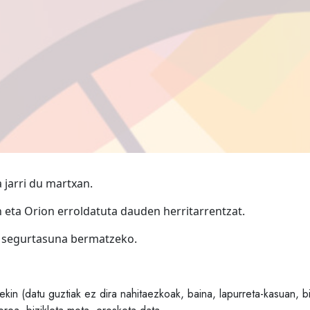
 jarri du martxan.
eta Orion erroldatuta dauden herritarrentzat.
a segurtasuna bermatzeko.
kin (datu guztiak ez dira nahitaezkoak, baina, lapurreta-kasuan, biz