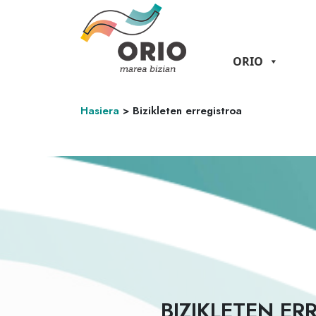
ORIO
Hasiera
>
Bizikleten erregistroa
BIZIKLETEN ER