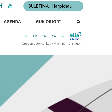
BULETINA. Harpidetu
AGENDA
GUK ORIORI
ES
FR
EN
CA
GL
Itzulpen automatikoa / Machine translation