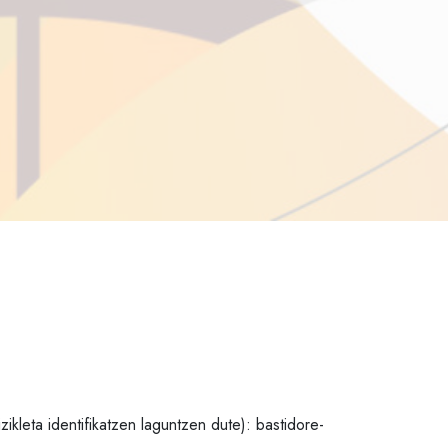
ikleta identifikatzen laguntzen dute): bastidore-