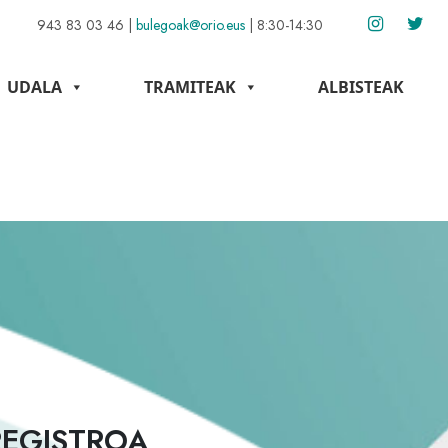
943 83 03 46
|
bulegoak@orio.eus
|
8:30-14:30
UDALA
TRAMITEAK
ALBISTEAK
REGISTROA