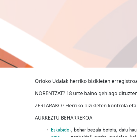
Orioko Udalak herriko bizikleten erregistroa
NORENTZAT? 18 urte baino gehiago dituzten 
ZERTARAKO? Herriko bizikleten kontrola et
AURKEZTU BEHARREKOA
Eskabide-
, behar bezala beteta, datu haue