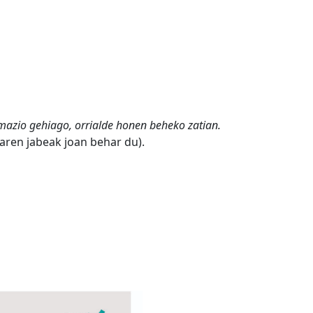
mazio gehiago, orrialde honen beheko zatian.
taren jabeak joan behar du).