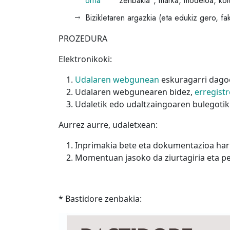
orria
zenbakia*, marka, modeloa, kol
Bizikletaren argazkia (eta edukiz gero, fa
PROZEDURA
Elektronikoki:
Udalaren webgunean
eskuragarri dag
Udalaren webgunearen bidez,
erregistr
Udaletik edo udaltzaingoaren bulegotik p
Aurrez aurre, udaletxean:
Inprimakia bete eta dokumentazioa harr
Momentuan jasoko da ziurtagiria eta pe
* Bastidore zenbakia: