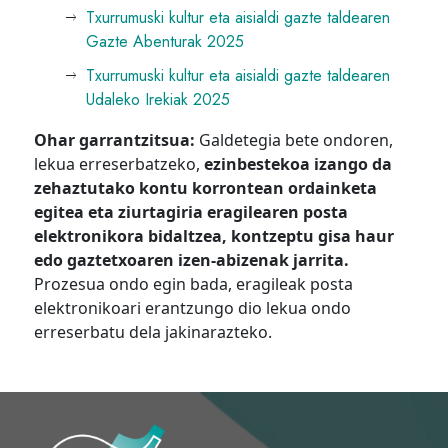
Txurrumuski kultur eta aisialdi gazte taldearen
Gazte Abenturak 2025
Txurrumuski kultur eta aisialdi gazte taldearen
Udaleko Irekiak 2025
Ohar garrantzitsua:
Galdetegia bete ondoren,
lekua erreserbatzeko,
ezinbestekoa izango da
zehaztutako kontu korrontean ordainketa
egitea eta ziurtagiria eragilearen posta
elektronikora bidaltzea, kontzeptu gisa haur
edo gaztetxoaren izen-abizenak jarrita.
Prozesua ondo egin bada, eragileak posta
elektronikoari erantzungo dio lekua ondo
erreserbatu dela jakinarazteko.