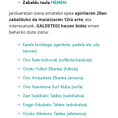
Zabaldu taula
HEMEN
.
Jardueretan izena emateko epea
apirilaren 29an
zabalduko da maiatzaren 12ra arte
, eta
interesatuek,
GALDETEGI hauen bidez
eman
beharko dute izena:
.
Karela kiroldegia (igeriketa, padela eta uda
sasoian)
Orio Bate bizkorrak (softbola-beisbola)
Orioko Futbol Elkartea (futbola)
Orio Arraunketa Elkartea (arrauna)
Orio Itsastresna Surf Kluba (surfa)
Zast Saskibaloi Taldea (saskibaloia)
Eragin Eskubaloi Taldea (eskubaloia)
Orioko Atletismo Taldea (atletismoa)