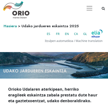
Hasiera
>
Udako jardueren eskaintza 2025
ES
FR
EN
CA
GL
Itzulpen automatikoa / Machine translation
Orioko Udalaren aterkipean, herriko
eragileek eskaintza zabala prestatu dute haur
eta gaztetxoentzat, udako denboraldirako.