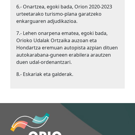
6.- Onartzea, egoki bada, Orion 2020-2023
urteetarako turismo-plana garatzeko
enkarguaren adjudikazioa.
7.- Lehen onarpena ematea, egoki bada,
Orioko Udalak Ortzaika auzoan eta
Hondartza eremuan autopista azpian dituen
autokarabana-guneen erabilera arautzen
duen udal-ordenantzari.
8.- Eskariak eta galderak.