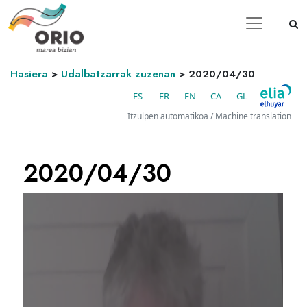
Hasiera
>
Udalbatzarrak zuzenan
>
2020/04/30
ES
FR
EN
CA
GL
Itzulpen automatikoa / Machine translation
2020/04/30