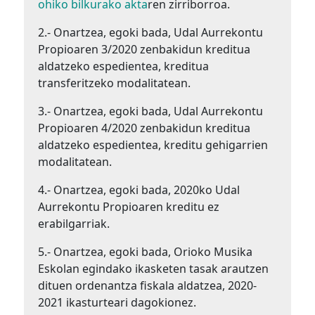
ohiko bilkurako akta
ren zirriborroa.
2.- Onartzea, egoki bada, Udal Aurrekontu
Propioaren 3/2020 zenbakidun kreditua
aldatzeko espedientea, kreditua
transferitzeko modalitatean.
3.- Onartzea, egoki bada, Udal Aurrekontu
Propioaren 4/2020 zenbakidun kreditua
aldatzeko espedientea, kreditu gehigarrien
modalitatean.
4.- Onartzea, egoki bada, 2020ko Udal
Aurrekontu Propioaren kreditu ez
erabilgarriak.
5.- Onartzea, egoki bada, Orioko Musika
Eskolan egindako ikasketen tasak arautzen
dituen ordenantza fiskala aldatzea, 2020-
2021 ikasturteari dagokionez.