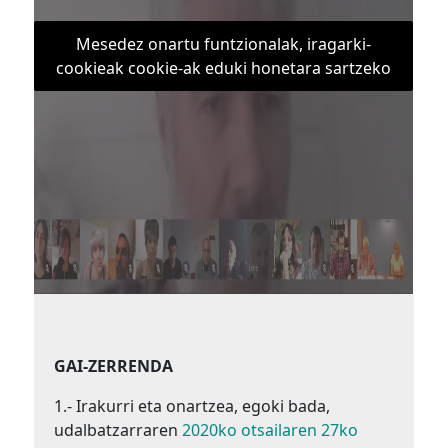
Mesedez onartu funtzionalak, iragarki-
cookieak cookie-ak eduki honetara sartzeko
GAI-ZERRENDA
1.- Irakurri eta onartzea, egoki bada,
udalbatzarraren
2020ko otsailaren 27ko