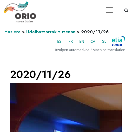
Hasiera
>
Udalbatzarrak zuzenan
>
2020/11/26
ES
FR
EN
CA
GL
Itzulpen automatikoa / Machine translation
2020/11/26