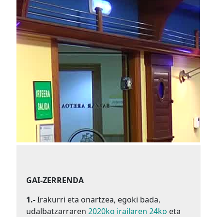
GAI-ZERRENDA
1.-
Irakurri eta onartzea, egoki bada,
udalbatzarraren
2020ko irailaren 24ko
eta