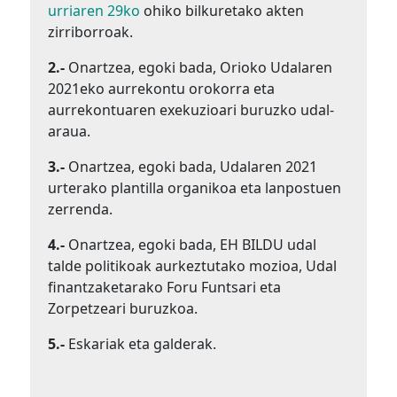
urriaren 29ko
ohiko bilkuretako akten
zirriborroak.
2.-
Onartzea, egoki bada, Orioko Udalaren
2021eko aurrekontu orokorra eta
aurrekontuaren exekuzioari buruzko udal-
araua.
3.-
Onartzea, egoki bada, Udalaren 2021
urterako plantilla organikoa eta lanpostuen
zerrenda.
4.-
Onartzea, egoki bada, EH BILDU udal
talde politikoak aurkeztutako mozioa, Udal
finantzaketarako Foru Funtsari eta
Zorpetzeari buruzkoa.
5.-
Eskariak eta galderak.