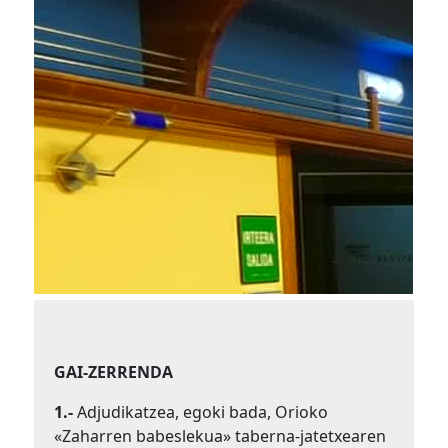
GAI-ZERRENDA
1.-
Adjudikatzea, egoki bada, Orioko
«Zaharren babeslekua» taberna-jatetxearen