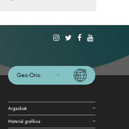
Geo-Orio
Argazkiak
Material grafikoa