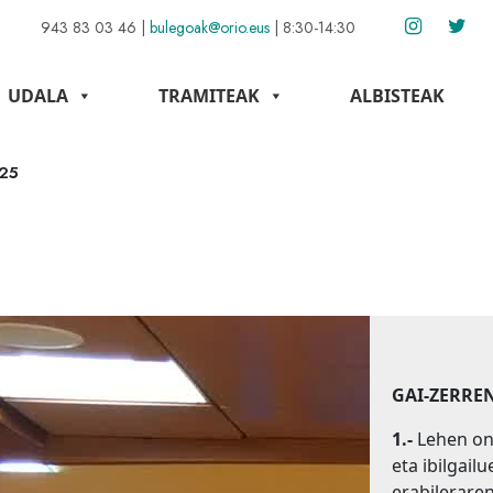
943 83 03 46
|
bulegoak@orio.eus
|
8:30-14:30
UDALA
TRAMITEAK
ALBISTEAK
25
GAI-ZERRE
1.-
Lehen on
eta ibilgail
erabileraren