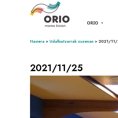
ORIO
Hasiera
>
Udalbatzarrak zuzenan
>
2021/11/
2021/11/25