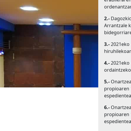
ordenantzar
2.-
Dagozkion
Arrantzale 
bidegorriare
3.-
2021eko 
hiruhilekoa
4.-
2021eko h
ordaintzeko
5.-
Onartzea,
propioaren 
espedientea
6.-
Onartzea,
propioaren 
espedientea