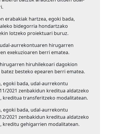
i.
 erabakiak hartzea, egoki bada,
kaleko bidegorria hondartzako
kin lotzeko proiektuari buruz.
udal-aurrekontuaren hirugarren
ren exekuzioaren berri ematea.
irugarren hiruhilekoari dagokion
 batez besteko epearen berri ematea.
 egoki bada, udal-aurrekontu
11/2021 zenbakidun kreditua aldatzeko
, kreditua transferitzeko modalitatean.
 egoki bada, udal-aurrekontu
12/2021 zenbakidun kreditua aldatzeko
, kreditu gehigarrien modalitatean.