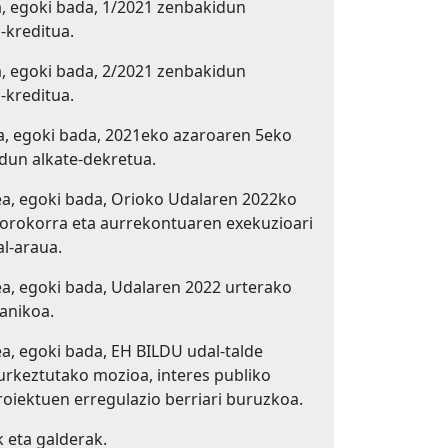
, egoki bada, 1/2021 zenbakidun
kreditua.
, egoki bada, 2/2021 zenbakidun
kreditua.
, egoki bada, 2021eko azaroaren 5eko
dun alkate-dekretua.
a, egoki bada, Orioko Udalaren 2022ko
orokorra eta aurrekontuaren exekuzioari
l-araua.
a, egoki bada, Udalaren 2022 urterako
ganikoa.
, egoki bada, EH BILDU udal-talde
aurkeztutako mozioa, interes publiko
oiektuen erregulazio berriari buruzkoa.
 eta galderak.