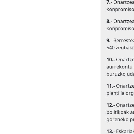
7.-
Onartzea
konpromiso-
8.-
Onartzea
konpromiso-
9.-
Berrestea
540 zenbaki
10.-
Onartze
aurrekontu 
buruzko uda
11.-
Onartze
plantilla or
12.-
Onartzea
politikoak 
goreneko pr
13.-
Eskariak