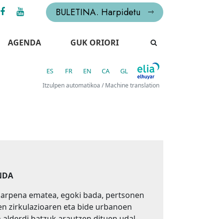
BULETINA. Harpidetu
AGENDA
GUK ORIORI
ES
FR
EN
CA
GL
Itzulpen automatikoa / Machine translation
NDA
arpena ematea, egoki bada, pertsonen
uen zirkulazioaren eta bide urbanoen
 alderdi batzuk arautzen dituen udal-