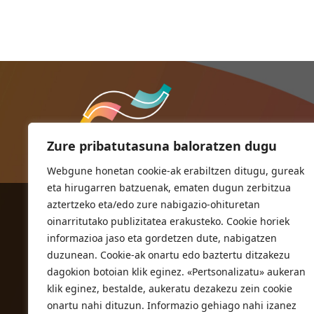
Zure pribatutasuna baloratzen dugu
Webgune honetan cookie-ak erabiltzen ditugu, gureak
eta hirugarren batzuenak, ematen dugun zerbitzua
aztertzeko eta/edo zure nabigazio-ohituretan
ORIOKO UDALA
oinarritutako publizitatea erakusteko. Cookie horiek
Herriko plaza,1
informazioa jaso eta gordetzen dute, nabigatzen
20810 Orio (Gipuzkoa)
duzunean. Cookie-ak onartu edo baztertu ditzakezu
T. 943 83 03 46
dagokion botoian klik eginez. «Pertsonalizatu» aukeran
klik eginez, bestalde, aukeratu dezakezu zein cookie
bulegoak@orio.eus
onartu nahi dituzun. Informazio gehiago nahi izanez