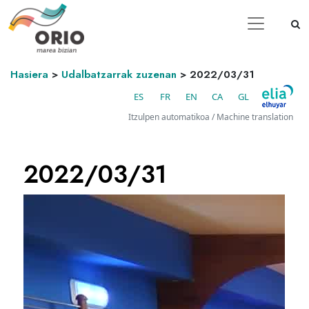
Hasiera
>
Udalbatzarrak zuzenan
>
2022/03/31
ES
FR
EN
CA
GL
Itzulpen automatikoa / Machine translation
2022/03/31