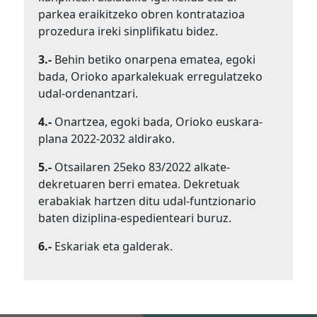
parkea eraikitzeko obren kontratazioa
prozedura ireki sinplifikatu bidez.
3.-
Behin betiko onarpena ematea, egoki
bada, Orioko aparkalekuak erregulatzeko
udal-ordenantzari.
4.-
Onartzea, egoki bada, Orioko euskara-
plana 2022-2032 aldirako.
5.-
Otsailaren 25eko 83/2022 alkate-
dekretuaren berri ematea. Dekretuak
erabakiak hartzen ditu udal-funtzionario
baten diziplina-espedienteari buruz.
6.-
Eskariak eta galderak.