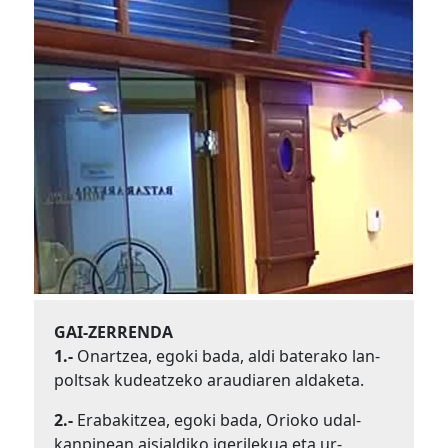
GAI-ZERRENDA
1.-
Onartzea, egoki bada, aldi baterako lan-
poltsak kudeatzeko araudiaren aldaketa.
2.-
Erabakitzea, egoki bada, Orioko udal-
kanpinean aisialdiko igerilekua eta ur-