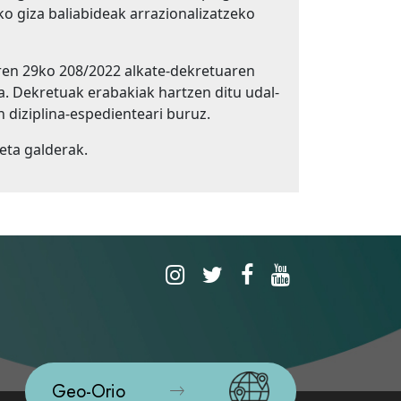
o giza baliabideak arrazionalizatzeko
en 29ko 208/2022 alkate-dekretuaren
a. Dekretuak erabakiak hartzen ditu udal-
n diziplina-espedienteari buruz.
eta galderak.
Geo-Orio