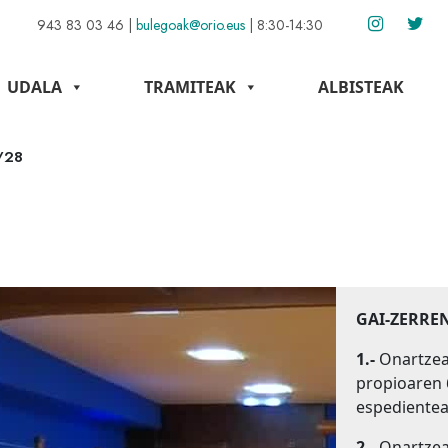
943 83 03 46
|
bulegoak@orio.eus
|
8:30-14:30
UDALA
TRAMITEAK
ALBISTEAK
/28
GAI-ZERRE
1.-
Onartzea,
propioaren 
espedientea
2.-
Onartzea,