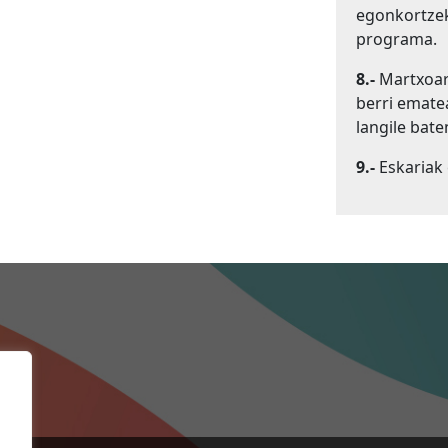
egonkortzek
programa.
8.-
Martxoar
berri emate
langile bate
9.-
Eskariak 