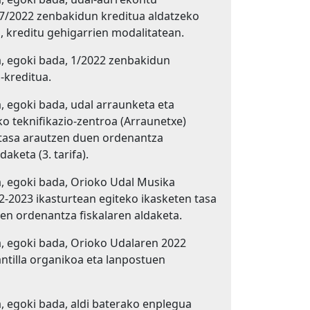
7/2022 zenbakidun kreditua aldatzeko
, kreditu gehigarrien modalitatean.
, egoki bada, 1/2022 zenbakidun
kreditua.
 egoki bada, udal arraunketa eta
o teknifikazio-zentroa (Arraunetxe)
 tasa arautzen duen ordenantza
daketa (3. tarifa).
 egoki bada, Orioko Udal Musika
2-2023 ikasturtean egiteko ikasketen tasa
en ordenantza fiskalaren aldaketa.
 egoki bada, Orioko Udalaren 2022
ntilla organikoa eta lanpostuen
 egoki bada, aldi baterako enplegua