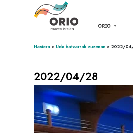
ORIO
Hasiera
>
Udalbatzarrak zuzenan
>
2022/04
2022/04/28