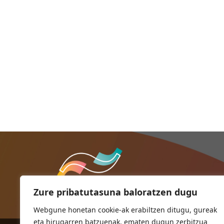
Zure pribatutasuna baloratzen dugu
Webgune honetan cookie-ak erabiltzen ditugu, gureak
eta hirugarren batzuenak, ematen dugun zerbitzua