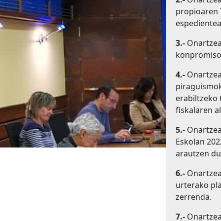
propioaren 
espedientea
3.-
Onartzea
konpromiso-
4.-
Onartzea,
piraguismok
erabiltzeko
fiskalaren al
5.-
Onartzea,
Eskolan 202
arautzen du
6.-
Onartzea,
urterako pla
zerrenda.
7.-
Onartzea,