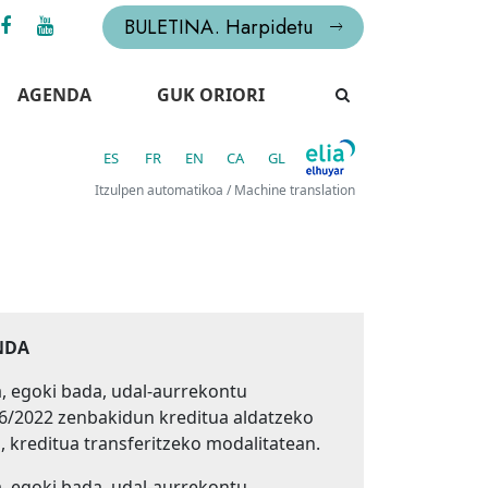
BULETINA. Harpidetu
AGENDA
GUK ORIORI
ES
FR
EN
CA
GL
Itzulpen automatikoa / Machine translation
NDA
 egoki bada, udal-aurrekontu
6/2022 zenbakidun kreditua aldatzeko
, kreditua transferitzeko modalitatean.
 egoki bada, udal-aurrekontu