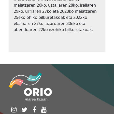
maiatzaren 26ko, uztailaren 28ko, irailaren
29ko, urriaren 27ko eta 2023ko maiatzaren
25eko ohiko bilkuretakoak eta 2022ko
ekainaren 27ko, azaroaren 30eko eta
abenduaren 22ko ezohiko bilkuretakoak.