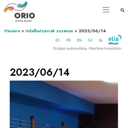
Hasiera
>
Udalbatzarrak zuzenan
>
2023/06/14
ES
FR
EN
CA
GL
Itzulpen automatikoa / Machine translation
2023/06/14