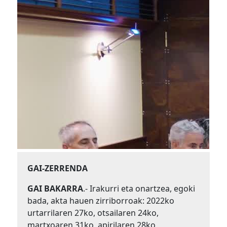
GAI-ZERRENDA
GAI BAKARRA
.-
Irakurri eta onartzea, egoki
bada, akta hauen zirriborroak: 2022ko
urtarrilaren 27ko, otsailaren 24ko,
martxoaren 31ko, apirilaren 28ko,