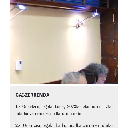
GAI-ZERRENDA
1.-
Onartzea, egoki bada, 2023ko ekainaren 17ko
udalbatza eratzeko bilkuraren akta.
2.-
Onartzea, egoki bada, udalbatzarraren ohiko