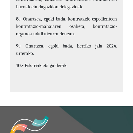
buruak eta dagozkion delegazioak.
8.-
Onartzea, egoki bada, kontratazio-espedienteen
kontratazio-mahaiaren osaketa, kontratazio-
organoa udalbatzarra denean.
9.-
Onartzea, egoki bada, herriko jaia 2024.
urterako.
10.-
Eskariak eta galderak.