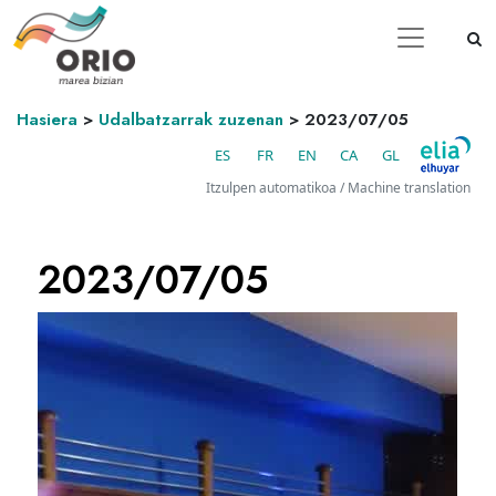
Hasiera
>
Udalbatzarrak zuzenan
>
2023/07/05
ES
FR
EN
CA
GL
Itzulpen automatikoa / Machine translation
2023/07/05