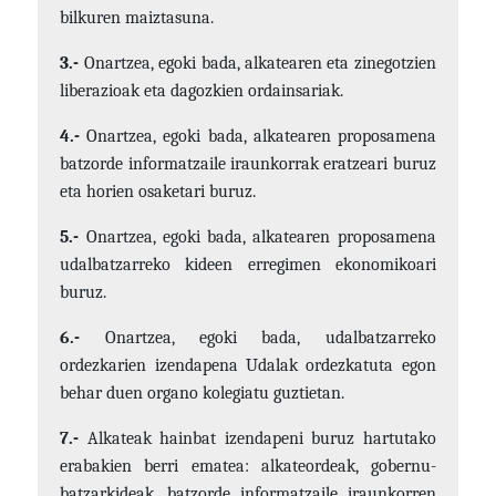
bilkuren maiztasuna.
3.-
Onartzea, egoki bada, alkatearen eta zinegotzien
liberazioak eta dagozkien ordainsariak.
4.-
Onartzea, egoki bada, alkatearen proposamena
batzorde informatzaile iraunkorrak eratzeari buruz
eta horien osaketari buruz.
5.-
Onartzea, egoki bada, alkatearen proposamena
udalbatzarreko kideen erregimen ekonomikoari
buruz.
6.-
Onartzea, egoki bada, udalbatzarreko
ordezkarien izendapena Udalak ordezkatuta egon
behar duen organo kolegiatu guztietan.
7.-
Alkateak hainbat izendapeni buruz hartutako
erabakien berri ematea: alkateordeak, gobernu-
batzarkideak, batzorde informatzaile iraunkorren