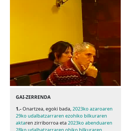
GAI-ZERRENDA
1.-
Onartzea, egoki bada,
2023ko azaroaren
29ko udalbatzarraren ezohiko bilkuraren
akta
ren zirriborroa eta
2023ko abenduaren
28ko udalbatzarraren ohiko bilkuraren