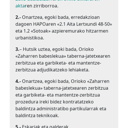
akta
ren zirriborroa.
2.-
Onartzea, egoki bada, erredakzioan
dagoen HAPOaren «2.1 Aita Lertxundi 48-50»
eta 1.2 «Sotoak» azpieremurako hitzarmen
urbanistikoa.
3.
– Hutsik uztea, egoki bada, Orioko
«Zaharren babeslekua» taberna-jatetxearen
zerbitzua eta garbiketa- eta mantentze-
zerbitzua adjudikatzeko lehiaketa.
4.-
Onartzea, egoki bada, Orioko «Zaharren
babeslekua» taberna-jatetxearen zerbitzua
eta garbiketa- eta mantentze-zerbitzua
prozedura ireki bidez kontratatzeko
baldintza administratibo partikularrak eta
baldintza teknikoak.
5.-
Eskariak eta galderak.