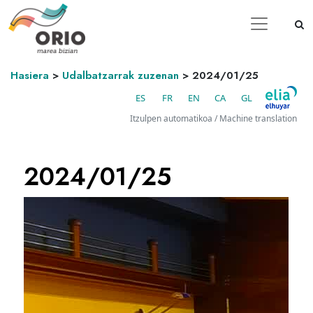
Hasiera
>
Udalbatzarrak zuzenan
>
2024/01/25
ES
FR
EN
CA
GL
Itzulpen automatikoa / Machine translation
2024/01/25