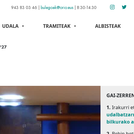
943 83 03 46
|
bulegoak@orio.eus
|
8:30-14:30
UDALA
TRAMITEAK
ALBISTEAK
/27
GAI-ZERRE
1.
Irakurri e
udalbatzar
bilkurako 
2.
Behin beti