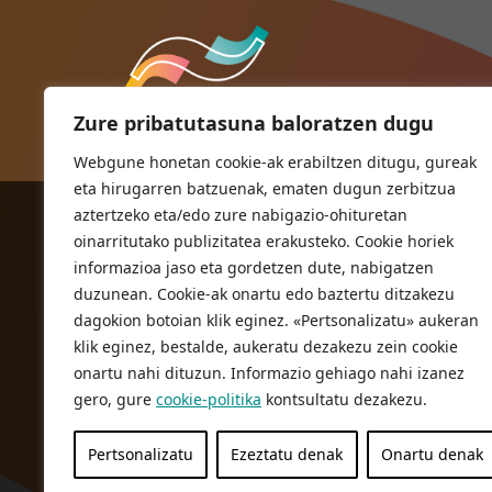
Zure pribatutasuna baloratzen dugu
Webgune honetan cookie-ak erabiltzen ditugu, gureak
eta hirugarren batzuenak, ematen dugun zerbitzua
aztertzeko eta/edo zure nabigazio-ohituretan
ORIOKO UDALA
oinarritutako publizitatea erakusteko. Cookie horiek
Herriko plaza,1
informazioa jaso eta gordetzen dute, nabigatzen
20810 Orio (Gipuzkoa)
duzunean. Cookie-ak onartu edo baztertu ditzakezu
T. 943 83 03 46
dagokion botoian klik eginez. «Pertsonalizatu» aukeran
klik eginez, bestalde, aukeratu dezakezu zein cookie
bulegoak@orio.eus
onartu nahi dituzun. Informazio gehiago nahi izanez
gero, gure
cookie-politika
kontsultatu dezakezu.
Pertsonalizatu
Ezeztatu denak
Onartu denak