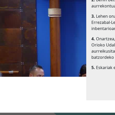
aurrekontua
3.
Lehen ona
Errezabal-L
inbentarioan
4.
Onartzea,
Orioko Udal
aurreikusit
batzordeko 
5.
Eskariak e