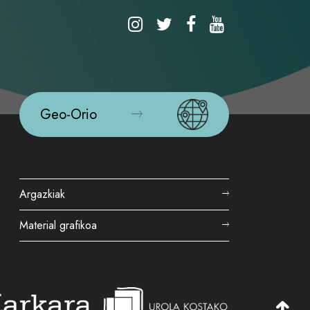
Geo-Orio
Argazkiak
Material grafikoa