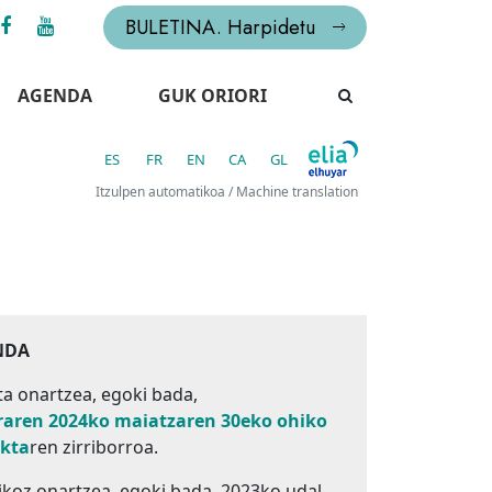
BULETINA. Harpidetu
AGENDA
GUK ORIORI
ES
FR
EN
CA
GL
Itzulpen automatikoa / Machine translation
NDA
ta onartzea, egoki bada,
raren 2024ko maiatzaren 30eko ohiko
akta
ren zirriborroa.
koz onartzea, egoki bada, 2023ko udal-