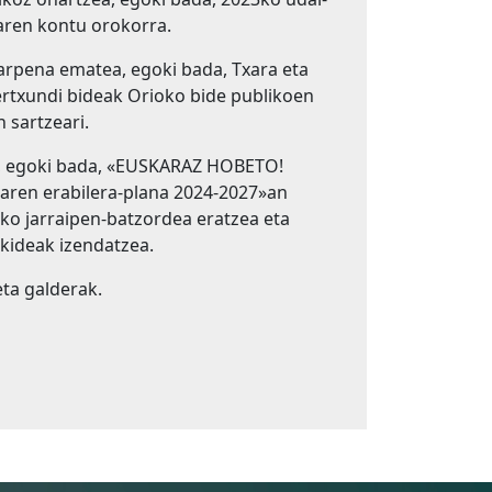
ren kontu orokorra.
rpena ematea, egoki bada, Txara eta
ertxundi bideak Orioko bide publikoen
 sartzeari.
 egoki bada, «EUSKARAZ HOBETO!
aren erabilera-plana 2024-2027»an
ako jarraipen-batzordea eratzea eta
kideak izendatzea.
ta galderak.