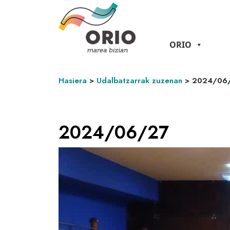
ORIO
Hasiera
>
Udalbatzarrak zuzenan
>
2024/06
2024/06/27