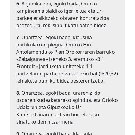
6
. Adjudikatzea, egoki bada, Orioko
kanpinean aisialdiko igerilekua eta ur-
parkea eraikitzeko obraren kontratazioa
prozedura ireki sinplifikatu baten bidez.
7
. Onartzea, egoki bada, klausula
partikularren plegua, Orioko Hiri
Antolamenduko Plan Orokorraren barruko
«Zabalgunea» izeneko 3. eremuko «3.1.
Frontoia» jarduketa-unitateko 1.1.
partzelaren partaidetza zatiezin bat (%20,32)
lehiaketa publiko bidez besterentzeko.
8
. Onartzea, egoki bada, uraren ziklo
osoaren kudeaketarako agindua, eta Orioko
Udalaren eta Gipuzkoako Ur
Kontsortzioaren artean horretarako
sinatuko den hitzarmena.
9
. Onartzea, egoki bada, klausula