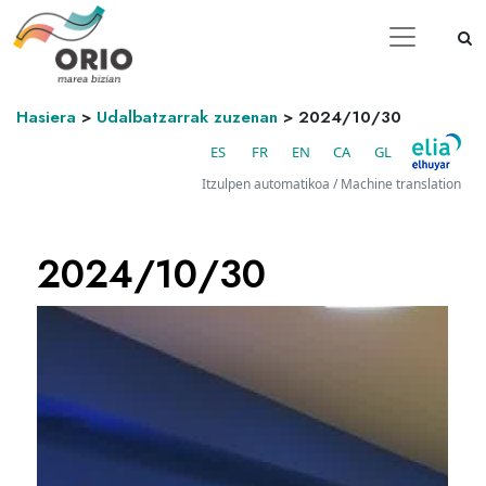
Hasiera
>
Udalbatzarrak zuzenan
>
2024/10/30
ES
FR
EN
CA
GL
Itzulpen automatikoa / Machine translation
2024/10/30