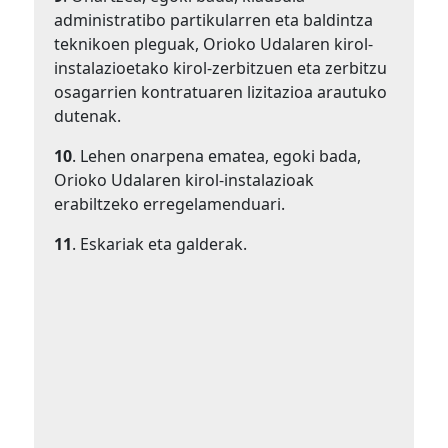
administratibo partikularren eta baldintza
teknikoen pleguak, Orioko Udalaren kirol-
instalazioetako kirol-zerbitzuen eta zerbitzu
osagarrien kontratuaren lizitazioa arautuko
dutenak.
10
. Lehen onarpena ematea, egoki bada,
Orioko Udalaren kirol-instalazioak
erabiltzeko erregelamenduari.
11
. Eskariak eta galderak.