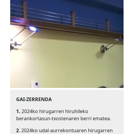
GAI-ZERRENDA
1.
2024ko hirugarren hiruhileko
berankortasun-txostenaren berri ematea.
2
. 2024ko udal-aurrekontuaren hirugarren