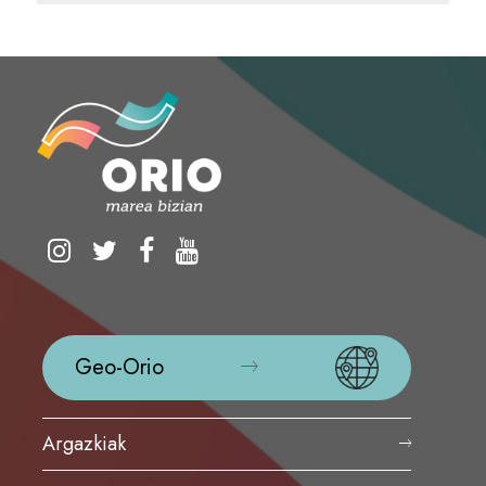
Geo-Orio
Argazkiak