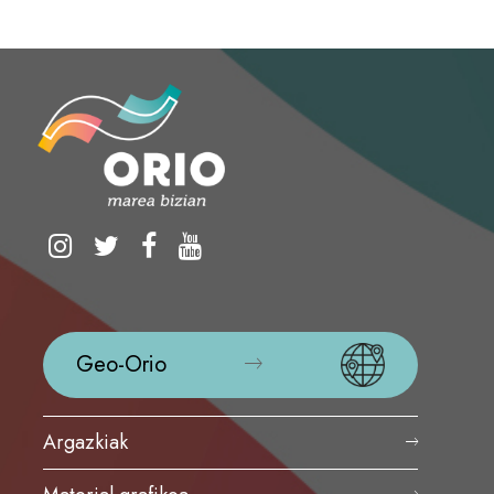
Geo-Orio
Argazkiak