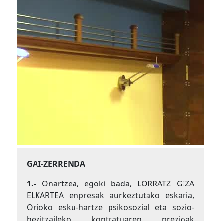
GAI-ZERRENDA
1.-
Onartzea, egoki bada, LORRATZ GIZA
ELKARTEA enpresak aurkeztutako eskaria,
Orioko esku-hartze psikosozial eta sozio-
hezitzaileko kontratuaren prezioak