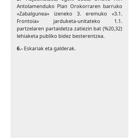
Antolamenduko Plan Orokorraren barruko
«Zabalgunea» izeneko 3. eremuko «3.1.
Frontoia» jarduketa-unitateko 1.1.
partzelaren partaidetza zatiezin bat (%20,32)
lehiaketa publiko bidez besterentzea.
6.-
Eskariak eta galderak.