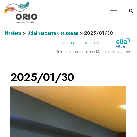
Hasiera
>
Udalbatzarrak zuzenan
>
2025/01/30
ES
FR
EN
CA
GL
Itzulpen automatikoa / Machine translation
2025/01/30