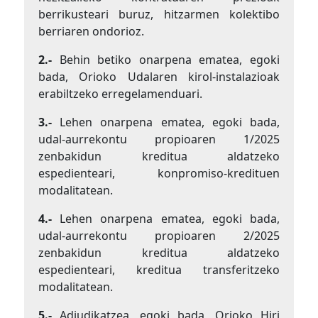
berrikusteari buruz, hitzarmen kolektibo
berriaren ondorioz.
2.-
Behin betiko onarpena ematea, egoki
bada, Orioko Udalaren kirol-instalazioak
erabiltzeko erregelamenduari.
3.-
Lehen onarpena ematea, egoki bada,
udal-aurrekontu propioaren 1/2025
zenbakidun kreditua aldatzeko
espedienteari, konpromiso-kredituen
modalitatean.
4.-
Lehen onarpena ematea, egoki bada,
udal-aurrekontu propioaren 2/2025
zenbakidun kreditua aldatzeko
espedienteari, kreditua transferitzeko
modalitatean.
5.-
Adjudikatzea, egoki bada, Orioko Hiri