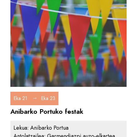
Eka 21
Eka 23
Anibarko Portuko festak
Lekua:
Anibarko Portua
Antolatzailea:
Garmendiazpi auzo-elkartea