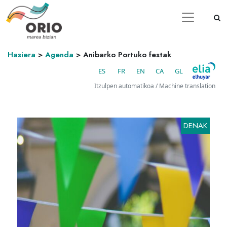
Hasiera
>
Agenda
>
Anibarko Portuko festak
ES
FR
EN
CA
GL
Itzulpen automatikoa / Machine translation
DENAK