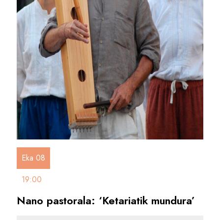
Eka 08
19:00
Nano pastorala: ‘Ketariatik mundura’