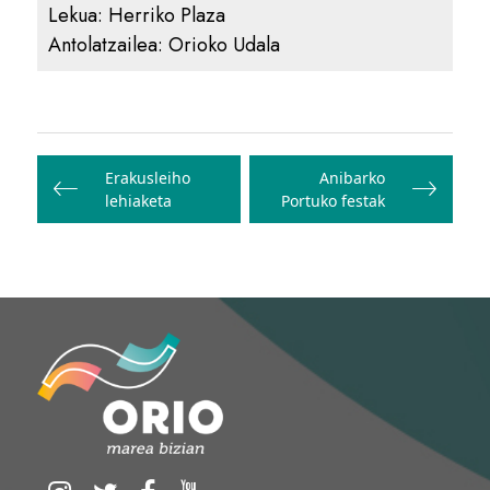
Lekua:
Herriko Plaza
Antolatzailea:
Orioko Udala
Bidalketetan
zehar
Erakusleiho
Anibarko
lehiaketa
Portuko festak
nabigatu