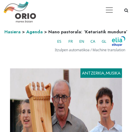
Hasiera
>
Agenda
>
Nano pastorala: ‘Ketariatik mundura’
ES
FR
EN
CA
GL
Itzulpen automatikoa / Machine translation
ANTZERKIA,MUSIKA