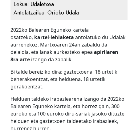
Lekua:
Udaletxea
Antolatzailea:
Orioko Udala
2022ko Balearen Eguneko kartela
osatzeko,
kartel-lehiaketa
antolatuko du Udalak
aurrenekoz. Martxoaren 24an zabaldu da
deialdia, eta lanak aurkezteko epea
apirilaren
8ra arte
izango da zabalik.
Bi talde bereiziko dira: gaztetxoena, 18 urtetik
beherakoentzat, eta helduena, 18 urtetik
gorakoentzat.
Helduen taldeko irabazlearena izango da 2022ko
Balearen Eguneko kartela, eta horrez gain, 300
euroko eta 100 euroko diru-sariak jasoko dituzte
helduen eta gaztetxoen taldeetako irabazleek,
hurrenez hurren.