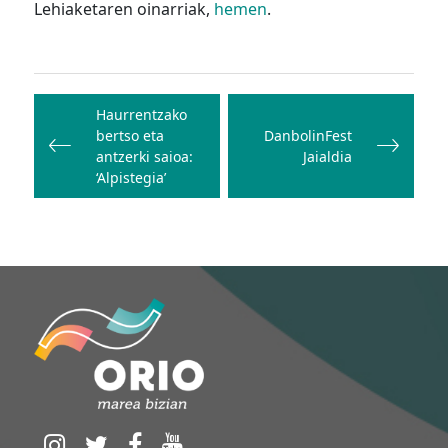
Lehiaketaren oinarriak,
hemen
.
Bidalketetan
zehar
Haurrentzako
bertso eta
DanbolinFest
nabigatu
antzerki saioa:
Jaialdia
‘Alpistegia’