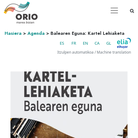
Hasiera
>
Agenda
>
Balearen Eguna: Kartel Lehiaketa
ES
FR
EN
CA
GL
Itzulpen automatikoa / Machine translation