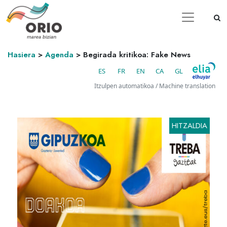
Hasiera
>
Agenda
>
Begirada kritikoa: Fake News
ES
FR
EN
CA
GL
Itzulpen automatikoa / Machine translation
HITZALDIA