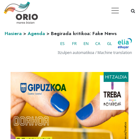
Hasiera
>
Agenda
>
Begirada kritikoa: Fake News
ES
FR
EN
CA
GL
Itzulpen automatikoa / Machine translation
HITZALDIA