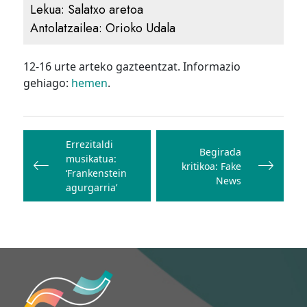
Lekua:
Salatxo aretoa
Antolatzailea:
Orioko Udala
12-16 urte arteko gazteentzat. Informazio
gehiago:
hemen
.
Bidalketetan
zehar
Errezitaldi
Begirada
musikatua:
nabigatu
kritikoa: Fake
‘Frankenstein
News
agurgarria’