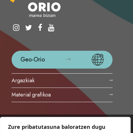
Geo-Orio
Argazkiak
Material grafikoa
Zure pribatutasuna baloratzen dugu
ORIOKO UDALA