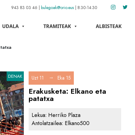
943 83 03 46
|
bulegoak@orio.eus
|
8:30-14:30
UDALA
TRAMITEAK
ALBISTEAK
atatxa
DENAK
Uzt 11
Eka 15
Erakusketa: Elkano eta
patatxa
Lekua:
Herriko Plaza
Antolatzailea:
Elkano500