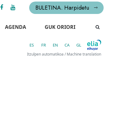
BULETINA. Harpidetu
AGENDA
GUK ORIORI
ES
FR
EN
CA
GL
Itzulpen automatikoa / Machine translation