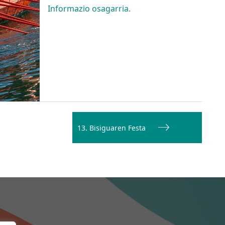
Informazio osagarria.
13. Bisiguaren Festa