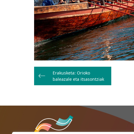
Bidalketetan
Erakusketa: Orioko
zehar
baleazale eta itsasontziak
nabigatu