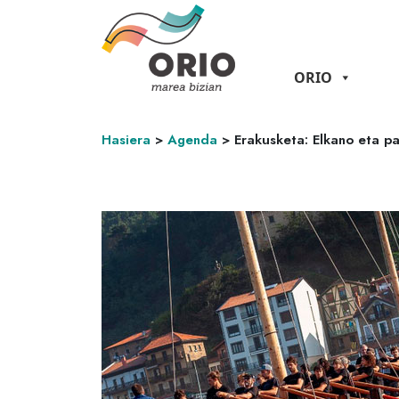
ORIO
Hasiera
>
Agenda
>
Erakusketa: Elkano eta p