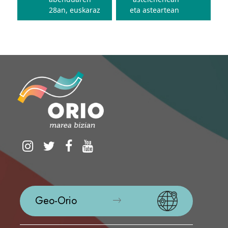
28an, euskaraz
eta asteartean
Geo-Orio