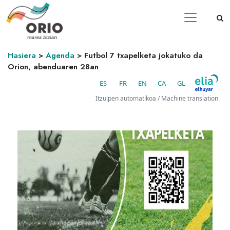
Hasiera
>
Agenda
>
Futbol 7 txapelketa jokatuko da
Orion, abenduaren 28an
ES
FR
EN
CA
GL
Itzulpen automatikoa / Machine translation