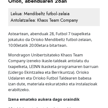
Orion, abenduaren 28an
Lekua:
Mendibeltz futbol-zelaia
Antolatzailea:
Khaos Team Company
Asteartean, abenduak 28, Futbol 7 txapelketa
jokatuko da Orioko Mendibeltz futbol-zelaian,
10:00etatik 20:00etara bitartean.
Mondragon Unibertsitateko Khaos Team
Company izeneko ikasle-taldeak antolatu du
txapelketa, LEINN ikasketa-programaren barruan
(Lidergo Ekintzailea eta Berrikuntza). Orioko
Udalaren eta Orioko Futbol Taldearen babesa
izan dute, materiala eskuratzeko eta instalazioak
erabiltzeko.
Izena emateko aukera dago oraindik