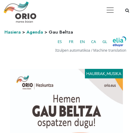
Hasiera
>
Agenda
>
Gau Beltza
ES
FR
EN
CA
GL
Itzulpen automatikoa / Machine translation
HAURRAK,MUSIKA