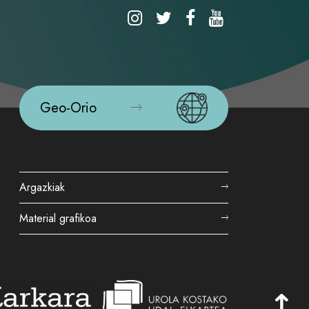
Geo-Orio
Argazkiak
Material grafikoa