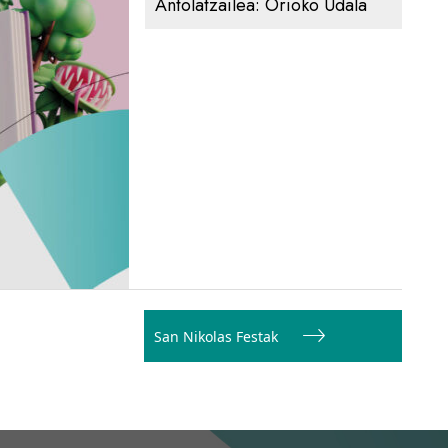
Antolatzailea:
Orioko Udala
San Nikolas Festak