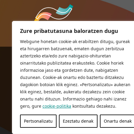
Zure pribatutasuna baloratzen dugu
Webgune honetan cookie-ak erabiltzen ditugu, gureak
eta hirugarren batzuenak, ematen dugun zerbitzua
aztertzeko eta/edo zure nabigazio-ohituretan
ORIOKO UDALA
oinarritutako publizitatea erakusteko. Cookie horiek
Herriko plaza,1
informazioa jaso eta gordetzen dute, nabigatzen
20810 Orio (Gipuzkoa)
duzunean. Cookie-ak onartu edo baztertu ditzakezu
T. 943 83 03 46
dagokion botoian klik eginez. «Pertsonalizatu» aukeran
klik eginez, bestalde, aukeratu dezakezu zein cookie
bulegoak@orio.eus
onartu nahi dituzun. Informazio gehiago nahi izanez
gero, gure
cookie-politika
kontsultatu dezakezu.
Pertsonalizatu
Ezeztatu denak
Onartu denak
Pribatutasun Politika
Lege oharra
Cookie politika
© 