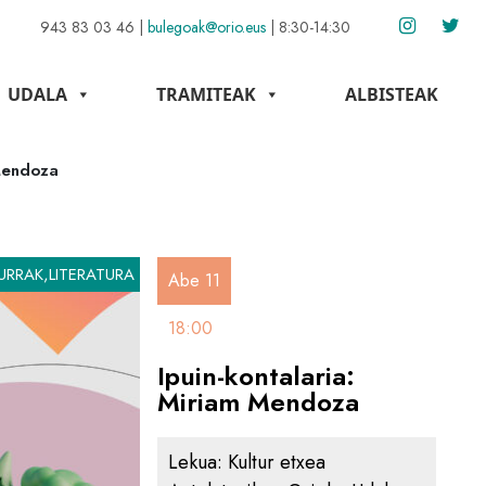
943 83 03 46
|
bulegoak@orio.eus
|
8:30-14:30
UDALA
TRAMITEAK
ALBISTEAK
 Mendoza
URRAK,LITERATURA
Abe 11
18:00
Ipuin-kontalaria:
Miriam Mendoza
Lekua:
Kultur etxea