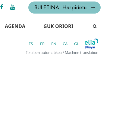
BULETINA. Harpidetu
AGENDA
GUK ORIORI
ES
FR
EN
CA
GL
Itzulpen automatikoa / Machine translation