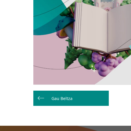
Bidalketetan
zehar
Gau Beltza
nabigatu