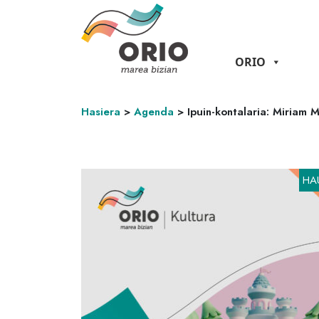
ORIO
Hasiera
>
Agenda
>
Ipuin-kontalaria: Miriam
HA