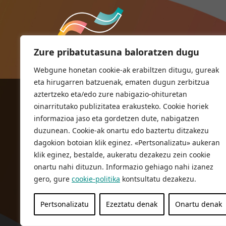
Zure pribatutasuna baloratzen dugu
Webgune honetan cookie-ak erabiltzen ditugu, gureak
eta hirugarren batzuenak, ematen dugun zerbitzua
aztertzeko eta/edo zure nabigazio-ohituretan
ORIOKO UDALA
oinarritutako publizitatea erakusteko. Cookie horiek
Herriko plaza,1
informazioa jaso eta gordetzen dute, nabigatzen
20810 Orio (Gipuzkoa)
duzunean. Cookie-ak onartu edo baztertu ditzakezu
T. 943 83 03 46
dagokion botoian klik eginez. «Pertsonalizatu» aukeran
klik eginez, bestalde, aukeratu dezakezu zein cookie
bulegoak@orio.eus
onartu nahi dituzun. Informazio gehiago nahi izanez
gero, gure
cookie-politika
kontsultatu dezakezu.
Pertsonalizatu
Ezeztatu denak
Onartu denak
Pribatutasun Politika
Lege oharra
Cookie politika
© 