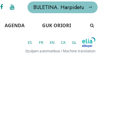
BULETINA. Harpidetu
AGENDA
GUK ORIORI
ES
FR
EN
CA
GL
Itzulpen automatikoa / Machine translation