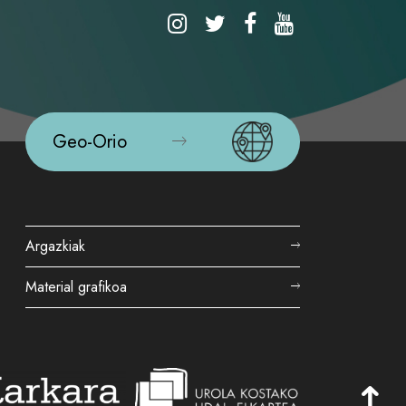
Geo-Orio
Argazkiak
Material grafikoa