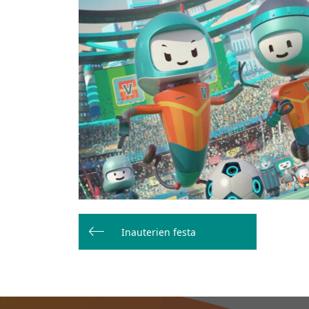
Bidalketetan
zehar
Inauterien festa
nabigatu