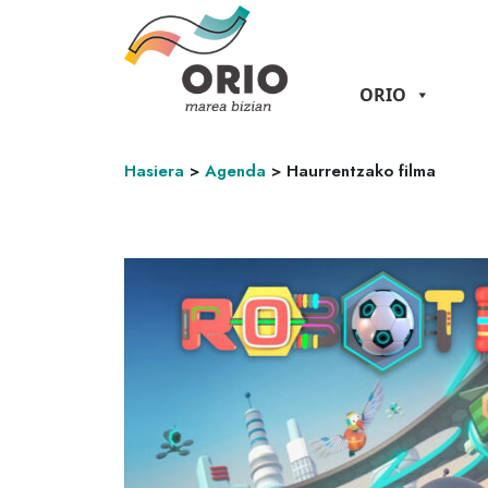
ORIO
Hasiera
>
Agenda
>
Haurrentzako filma