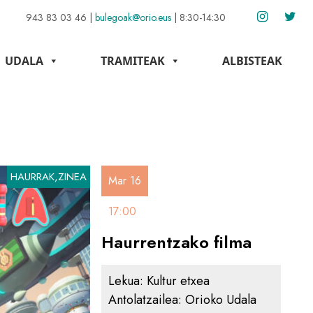
943 83 03 46
|
bulegoak@orio.eus
|
8:30-14:30
UDALA
TRAMITEAK
ALBISTEAK
HAURRAK,ZINEA
Mar 16
17:00
Haurrentzako filma
Lekua:
Kultur etxea
Antolatzailea:
Orioko Udala