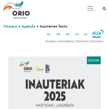
Hasiera
>
Agenda
>
Inauterien festa
ES
FR
EN
CA
GL
Itzulpen automatikoa / Machine translation
DENAK