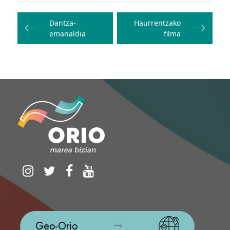
Bidalketetan
zehar
Dantza-
Haurrentzako
emanaldia
filma
nabigatu
Geo-Orio