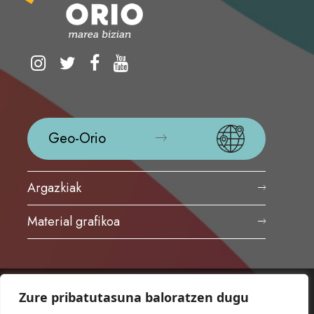
Geo-Orio
Argazkiak
Material grafikoa
Zure pribatutasuna baloratzen dugu
ORIOKO UDALA