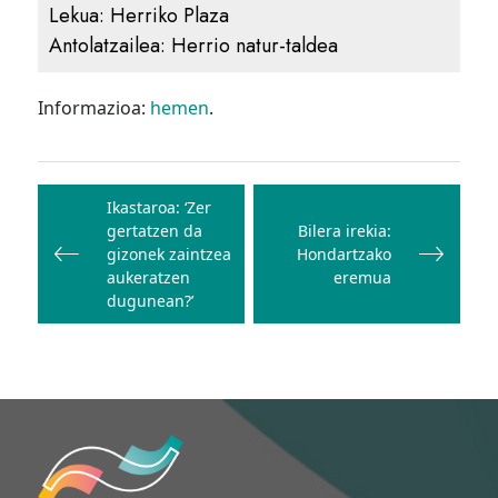
Lekua:
Herriko Plaza
Antolatzailea:
Herrio natur-taldea
Informazioa:
hemen
.
Bidalketetan
zehar
Ikastaroa: ‘Zer
gertatzen da
Bilera irekia:
nabigatu
gizonek zaintzea
Hondartzako
aukeratzen
eremua
dugunean?’