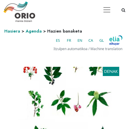
Hasiera
>
Agenda
>
Hazien banaketa
ES
FR
EN
CA
GL
Itzulpen automatikoa / Machine translation
DENAK