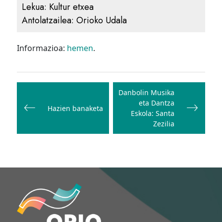
Lekua:
Kultur etxea
Antolatzailea:
Orioko Udala
Informazioa:
hemen
.
Bidalketetan
zehar
Danbolin Musika
eta Dantza
nabigatu
Hazien banaketa
Eskola: Santa
Zezilia