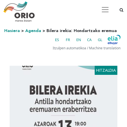
Hasiera
>
Agenda
>
Bilera irekia: Hondartzako eremua
ES
FR
EN
CA
GL
Itzulpen automatikoa / Machine translation
HITZALDIA