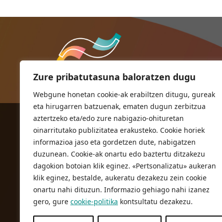
Zure pribatutasuna baloratzen dugu
Webgune honetan cookie-ak erabiltzen ditugu, gureak
eta hirugarren batzuenak, ematen dugun zerbitzua
aztertzeko eta/edo zure nabigazio-ohituretan
ORIOKO UDALA
oinarritutako publizitatea erakusteko. Cookie horiek
Herriko plaza,1
informazioa jaso eta gordetzen dute, nabigatzen
20810 Orio (Gipuzkoa)
duzunean. Cookie-ak onartu edo baztertu ditzakezu
T. 943 83 03 46
dagokion botoian klik eginez. «Pertsonalizatu» aukeran
klik eginez, bestalde, aukeratu dezakezu zein cookie
bulegoak@orio.eus
onartu nahi dituzun. Informazio gehiago nahi izanez
gero, gure
cookie-politika
kontsultatu dezakezu.