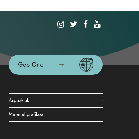
Geo-Orio
Argazkiak
Material grafikoa