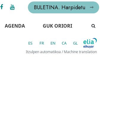
BULETINA. Harpidetu
AGENDA
GUK ORIORI
ES
FR
EN
CA
GL
Itzulpen automatikoa / Machine translation