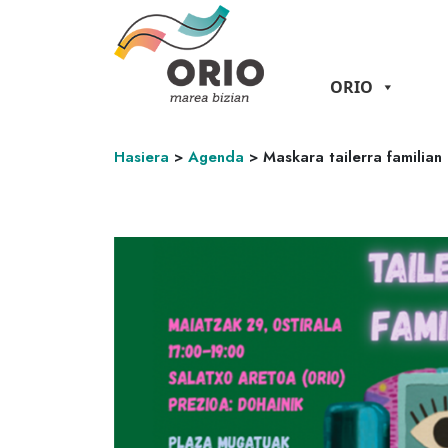
ORIO
Hasiera
>
Agenda
>
Maskara tailerra familian