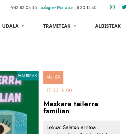
943 83 03 46
|
bulegoak@orio.eus
|
8:30-14:30
UDALA
TRAMITEAK
ALBISTEAK
HAURRAK
Mai 29
17:00-19:00
Maskara tailerra
familian
Lekua:
Salatxo aretoa