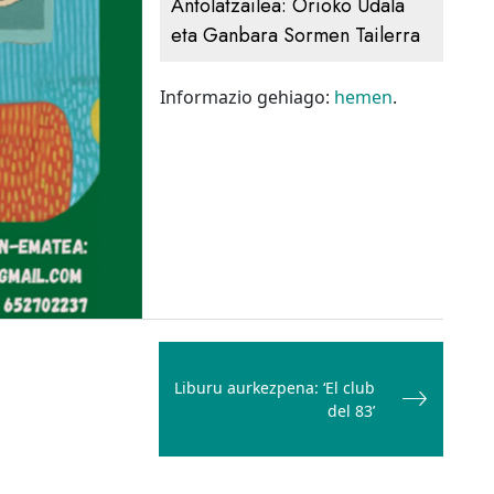
Antolatzailea:
Orioko Udala
eta Ganbara Sormen Tailerra
Informazio gehiago:
hemen
.
Liburu aurkezpena: ‘El club
del 83’