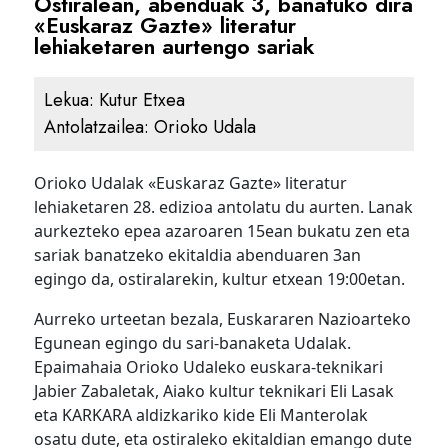
Ostiralean, abenduak 3, banatuko dira
«Euskaraz Gazte» literatur
lehiaketaren aurtengo sariak
Lekua:
Kutur Etxea
Antolatzailea:
Orioko Udala
Orioko Udalak «Euskaraz Gazte» literatur
lehiaketaren 28. edizioa antolatu du aurten. Lanak
aurkezteko epea azaroaren 15ean bukatu zen eta
sariak banatzeko ekitaldia abenduaren 3an
egingo da, ostiralarekin, kultur etxean 19:00etan.
Aurreko urteetan bezala, Euskararen Nazioarteko
Egunean egingo du sari-banaketa Udalak.
Epaimahaia Orioko Udaleko euskara-teknikari
Jabier Zabaletak, Aiako kultur teknikari Eli Lasak
eta KARKARA aldizkariko kide Eli Manterolak
osatu dute, eta ostiraleko ekitaldian emango dute