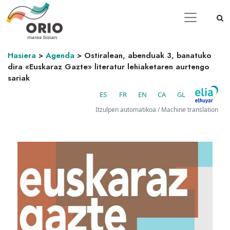
Hasiera
>
Agenda
>
Ostiralean, abenduak 3, banatuko
dira «Euskaraz Gazte» literatur lehiaketaren aurtengo
sariak
ES
FR
EN
CA
GL
Itzulpen automatikoa / Machine translation