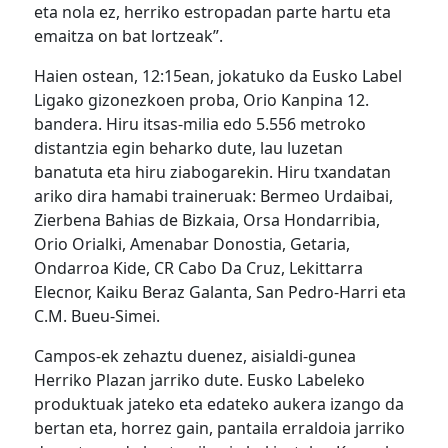
eta nola ez, herriko estropadan parte hartu eta
emaitza on bat lortzeak”.
Haien ostean, 12:15ean, jokatuko da Eusko Label
Ligako gizonezkoen proba, Orio Kanpina 12.
bandera. Hiru itsas-milia edo 5.556 metroko
distantzia egin beharko dute, lau luzetan
banatuta eta hiru ziabogarekin. Hiru txandatan
ariko dira hamabi traineruak: Bermeo Urdaibai,
Zierbena Bahias de Bizkaia, Orsa Hondarribia,
Orio Orialki, Amenabar Donostia, Getaria,
Ondarroa Kide, CR Cabo Da Cruz, Lekittarra
Elecnor, Kaiku Beraz Galanta, San Pedro-Harri eta
C.M. Bueu-Simei.
Campos-ek zehaztu duenez, aisialdi-gunea
Herriko Plazan jarriko dute. Eusko Labeleko
produktuak jateko eta edateko aukera izango da
bertan eta, horrez gain, pantaila erraldoia jarriko