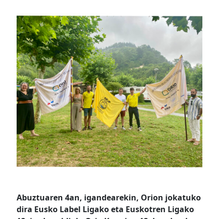
Abuztuaren 4an, igandearekin, Orion jokatuko
dira Eusko Label Ligako eta Euskotren Ligako