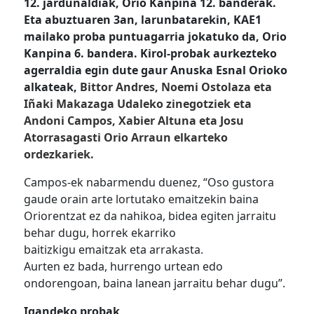
12. jardunaldiak, Orio Kanpina 12. banderak.
Eta abuztuaren 3an, larunbatarekin, KAE1
mailako proba puntuagarria jokatuko da, Orio
Kanpina 6. bandera. Kirol-probak aurkezteko
agerraldia egin dute gaur Anuska Esnal Orioko
alkateak,
Bittor Andres, Noemi Ostolaza eta
Iñaki Makazaga Udaleko zinegotziek eta
Andoni Campos, Xabier Altuna eta Josu
Atorrasagasti Orio Arraun elkarteko
ordezkariek.
Campos-ek nabarmendu duenez, “Oso gustora
gaude orain arte lortutako emaitzekin baina
Oriorentzat ez da nahikoa, bidea egiten jarraitu
behar dugu, horrek ekarriko
baitizkigu
emaitzak
eta
arrakasta.
A
urten
ez
bada,
hurrengo
urtean edo
ondorengoan, baina lanean jarraitu behar dugu”.
Igandeko probak