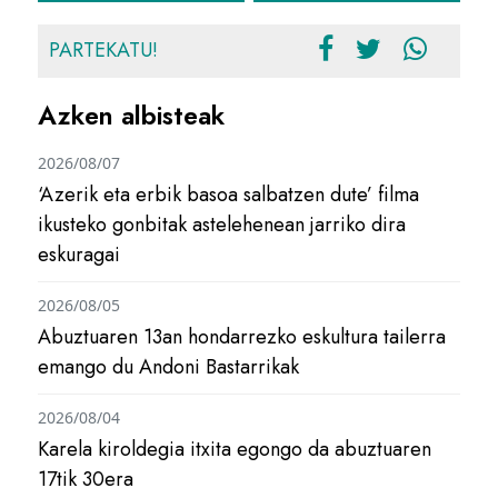
PARTEKATU!
Azken albisteak
2026/08/07
‘Azerik eta erbik basoa salbatzen dute’ filma
ikusteko gonbitak astelehenean jarriko dira
eskuragai
2026/08/05
Abuztuaren 13an hondarrezko eskultura tailerra
emango du Andoni Bastarrikak
2026/08/04
Karela kiroldegia itxita egongo da abuztuaren
17tik 30era