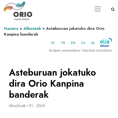
Hasiera
>
Albisteak
>
Asteburuan jokatuko dira Orio
Kanpina banderak
ES
FR
EN
CA
GL
Itzulpen automatikoa / Machine translation
Asteburuan jokatuko
dira Orio Kanpina
banderak
Abuztuak / 01 . 2024