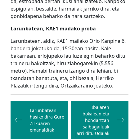
da, estropada bertan ikusi ahal izateko. Kanpoko
espigoian, bestalde, harmailak jarriko dira, eta
gonbidapena beharko da hara sartzeko.
Larunbatean, KAE1 mailako proba
Larunbatean, aldiz, KAE1 mailako Orio Kanpina 6.
bandera jokatuko da, 15:30ean hasita. Kale
bakarrean, erlojupeko lau luze egin beharko ditu
traineru bakoitzak, hiru ziabogarekin (5.556
metro). Hamabi traineru izango dira lehian, bi
txandatan banatuta, eta, ohi bezala, Herriko
Plazatik irtengo dira, Ortzaikaraino joateko.
Bidalketetan
zehar
Ibaiaren
Larunbatean
bokalean eta
nabigatu
hasiko dira Gure
hondartzan
Zirkuaren
salbagailuak
emanaldiak
jarri ditu Udalak