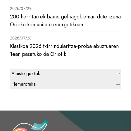
2026/07/29
200 herritarrek baino gehiagok eman dute izena
Orioko komunitate energetikoan
2026/07/28
Klasikoa 2026 txirrindularitza-proba abuztuaren
1ean pasatuko da Oriotik
Albiste guztiak
Hemeroteka