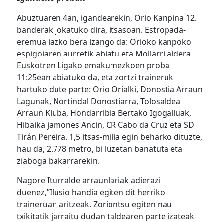
Abuztuaren 4an, igandearekin, Orio Kanpina 12.
banderak jokatuko dira, itsasoan. Estropada-
eremua iazko bera izango da: Orioko kanpoko
espigoiaren aurretik abiatu eta Mollarri aldera.
Euskotren Ligako emakumezkoen proba
11:25ean abiatuko da, eta zortzi traineruk
hartuko dute parte: Orio Orialki, Donostia Arraun
Lagunak, Nortindal Donostiarra, Tolosaldea
Arraun Kluba, Hondarribia Bertako Igogailuak,
Hibaika jamones Ancin, CR Cabo da Cruz eta SD
Tirán Pereira. 1,5 itsas-milia egin beharko dituzte,
hau da, 2.778 metro, bi luzetan banatuta eta
ziaboga bakarrarekin.
Nagore Iturralde arraunlariak adierazi
duenez,”Ilusio handia egiten dit herriko
traineruan aritzeak. Zoriontsu egiten nau
txikitatik jarraitu dudan taldearen parte izateak