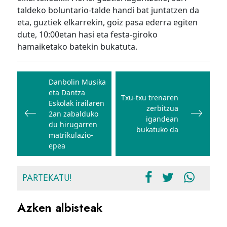
taldeko boluntario-talde handi bat juntatzen da
eta, guztiek elkarrekin, goiz pasa ederra egiten
dute, 10:00etan hasi eta festa-giroko
hamaiketako batekin bukatuta.
Bidalketetan
zehar
Danbolin Musika
eta Dantza
nabigatu
Txu-txu trenaren
Eskolak irailaren
zerbitzua
2an zabalduko
igandean
du hirugarren
bukatuko da
matrikulazio-
epea
PARTEKATU!
Azken albisteak