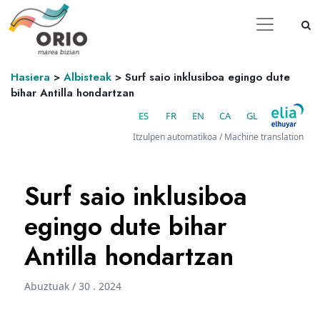
Hasiera
>
Albisteak
>
Surf saio inklusiboa egingo dute
bihar Antilla hondartzan
ES
FR
EN
CA
GL
Itzulpen automatikoa / Machine translation
Surf saio inklusiboa
egingo dute bihar
Antilla hondartzan
Abuztuak / 30 . 2024