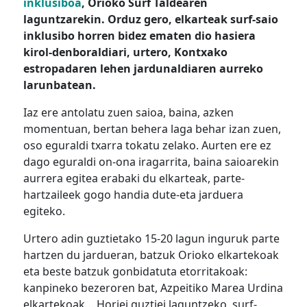
inklusiboa
, Orioko Surf Taldearen
laguntzarekin. Orduz gero, elkarteak surf-saio
inklusibo horren bidez ematen dio hasiera
kirol-denboraldiari, urtero, Kontxako
estropadaren lehen jardunaldiaren aurreko
larunbatean.
Iaz ere antolatu zuen saioa, baina, azken
momentuan, bertan behera laga behar izan zuen,
oso eguraldi txarra tokatu zelako. Aurten ere ez
dago eguraldi on-ona iragarrita, baina saioarekin
aurrera egitea erabaki du elkarteak, parte-
hartzaileek gogo handia dute-eta jarduera
egiteko.
Urtero adin guztietako 15-20 lagun inguruk parte
hartzen du jardueran, batzuk Orioko elkartekoak
eta beste batzuk gonbidatuta etorritakoak:
kanpineko bezeroren bat, Azpeitiko Marea Urdina
elkartekoak… Horiei guztiei laguntzeko, surf-