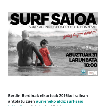
Berdin-Berdinak elkarteak 2016ko irailean
antolatu zuen
aurreneko aldiz surf-saio