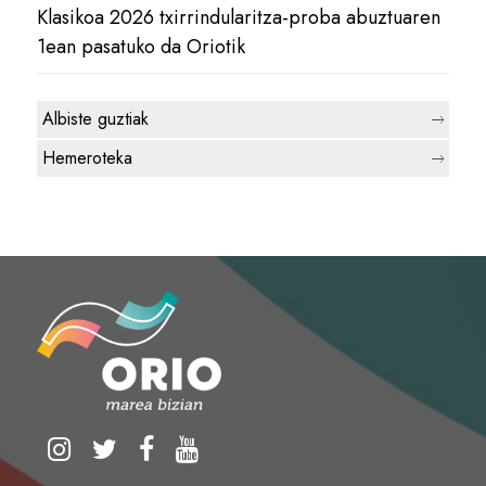
Klasikoa 2026 txirrindularitza-proba abuztuaren
1ean pasatuko da Oriotik
Albiste guztiak
Hemeroteka