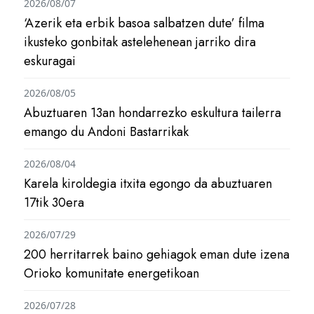
2026/08/07
‘Azerik eta erbik basoa salbatzen dute’ filma
ikusteko gonbitak astelehenean jarriko dira
eskuragai
2026/08/05
Abuztuaren 13an hondarrezko eskultura tailerra
emango du Andoni Bastarrikak
2026/08/04
Karela kiroldegia itxita egongo da abuztuaren
17tik 30era
2026/07/29
200 herritarrek baino gehiagok eman dute izena
Orioko komunitate energetikoan
2026/07/28