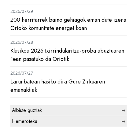
2026/07/29
200 herritarrek baino gehiagok eman dute izena
Orioko komunitate energetikoan
2026/07/28
Klasikoa 2026 txirrindularitza-proba abuztuaren
1ean pasatuko da Oriotik
2026/07/27
Larunbatean hasiko dira Gure Zirkuaren
emanaldiak
Albiste guztiak
Hemeroteka