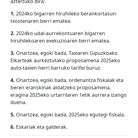
aztertuko dira:
1.
2024ko bigarren hiruhileko berankortasun-
txostenaren berri ematea.
2.
2024ko udal-aurrekontuaren bigarren
hiruhilekoaren exekuzioaren berri ematea.
3.
Onartzea, egoki bada, Taxiaren Gipuzkoako
Elkarteak aurkeztutako proposamena 2025eko
auto-taxien herri barruko tarifei buruz.
4.
Onartzea, egoki bada, ordenantza fiskalak eta
beren eranskinak aldatzeko proposamena,
eragina 2025eko urtarrilaren 1etik aurrera izango
duena.
5.
Onartzea, egoki bada, 2025eko egutegi fiskala.
6.
Eskariak eta galderak.