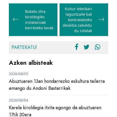
Bidalketetan
zehar
Kultur teknikari
Bukatu dira
laguntzaile bat
nabigatu
kiroldegiko
kontratatzeko
instalazioak
deialdia zabaldu
berritzeko lanak
du Udalak
PARTEKATU!
Azken albisteak
2026/08/05
Abuztuaren 13an hondarrezko eskultura tailerra
emango du Andoni Bastarrikak
2026/08/04
Karela kiroldegia itxita egongo da abuztuaren
17tik 30era