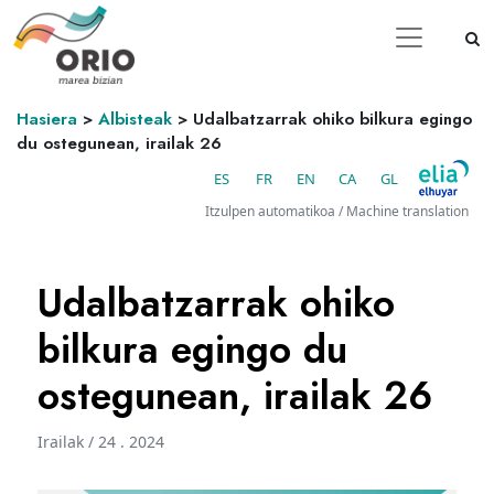
Hasiera
>
Albisteak
>
Udalbatzarrak ohiko bilkura egingo
du ostegunean, irailak 26
ES
FR
EN
CA
GL
Itzulpen automatikoa / Machine translation
Udalbatzarrak ohiko
bilkura egingo du
ostegunean, irailak 26
Irailak / 24 . 2024