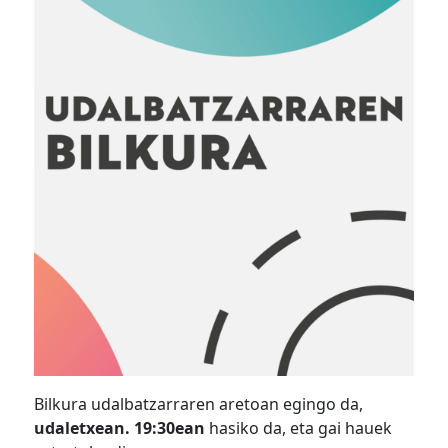
Bilkura udalbatzarraren aretoan egingo da,
udaletxean. 19:30ean
hasiko da, eta gai hauek