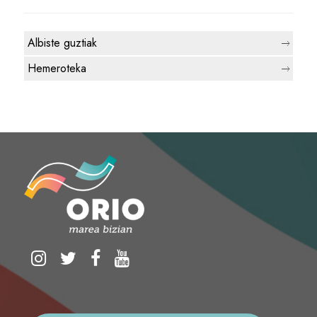
Albiste guztiak
Hemeroteka