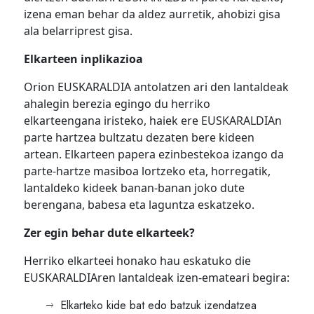
izena eman behar da aldez aurretik, ahobizi gisa
ala belarriprest gisa.
Elkarteen inplikazioa
Orion EUSKARALDIA antolatzen ari den lantaldeak
ahalegin berezia egingo du herriko
elkarteengana iristeko, haiek ere EUSKARALDIAn
parte hartzea bultzatu dezaten bere kideen
artean. Elkarteen papera ezinbestekoa izango da
parte-hartze masiboa lortzeko eta, horregatik,
lantaldeko kideek banan-banan joko dute
berengana, babesa eta laguntza eskatzeko.
Zer egin behar dute elkarteek?
Herriko elkarteei honako hau eskatuko die
EUSKARALDIAren lantaldeak izen-emateari begira:
Elkarteko kide bat edo batzuk izendatzea