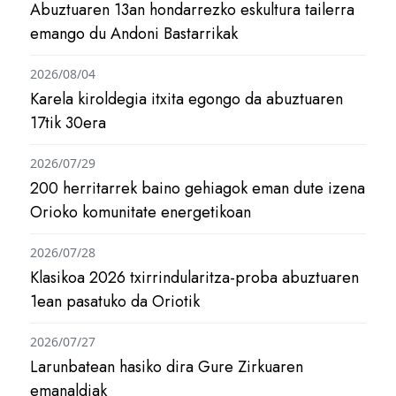
Abuztuaren 13an hondarrezko eskultura tailerra
emango du Andoni Bastarrikak
2026/08/04
Karela kiroldegia itxita egongo da abuztuaren
17tik 30era
2026/07/29
200 herritarrek baino gehiagok eman dute izena
Orioko komunitate energetikoan
2026/07/28
Klasikoa 2026 txirrindularitza-proba abuztuaren
1ean pasatuko da Oriotik
2026/07/27
Larunbatean hasiko dira Gure Zirkuaren
emanaldiak