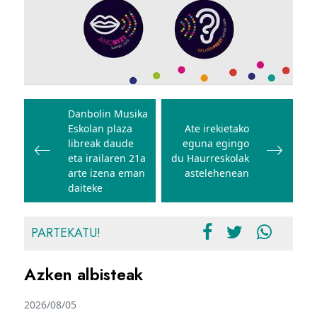
Bidalketetan
zehar
Danbolin Musika
Eskolan plaza
Ate irekietako
nabigatu
libreak daude
eguna egingo
eta irailaren 21a
du Haurreskolak
arte izena eman
astelehenean
daiteke
PARTEKATU!
Azken albisteak
2026/08/05