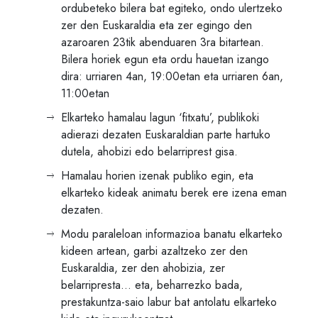
ordubeteko bilera bat egiteko, ondo ulertzeko
zer den Euskaraldia eta zer egingo den
azaroaren 23tik abenduaren 3ra bitartean.
Bilera horiek egun eta ordu hauetan izango
dira: urriaren 4an, 19:00etan eta urriaren 6an,
11:00etan
Elkarteko hamalau lagun ‘fitxatu’, publikoki
adierazi dezaten Euskaraldian parte hartuko
dutela, ahobizi edo belarriprest gisa.
Hamalau horien izenak publiko egin, eta
elkarteko kideak animatu berek ere izena eman
dezaten.
Modu paraleloan informazioa banatu elkarteko
kideen artean, garbi azaltzeko zer den
Euskaraldia, zer den ahobizia, zer
belarripresta… eta, beharrezko bada,
prestakuntza-saio labur bat antolatu elkarteko