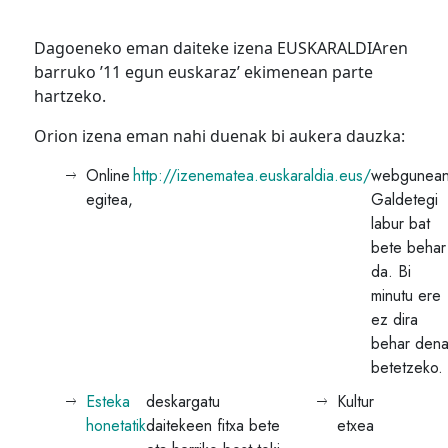
Dagoeneko eman daiteke izena EUSKARALDIAren
barruko ’11 egun euskaraz’ ekimenean parte
hartzeko.
Orion izena eman nahi duenak bi aukera dauzka:
Online
http://izenematea.euskaraldia.eus/
webgunean
egitea,
Galdetegi
labur bat
bete behar
da. Bi
minutu ere
ez dira
behar den
betetzeko.
Esteka
deskargatu
Kultur
honetatik
daitekeen fitxa bete
etxea