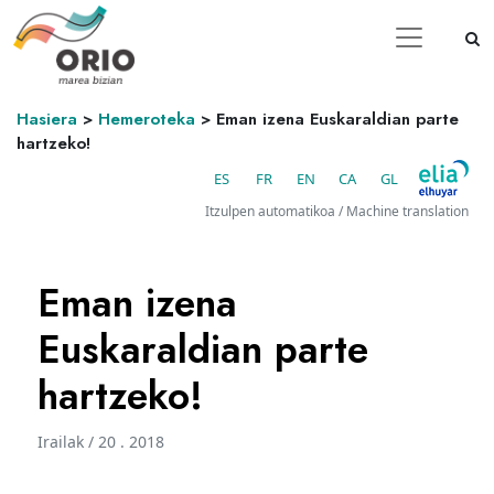
Hasiera
>
Hemeroteka
>
Eman izena Euskaraldian parte
hartzeko!
ES
FR
EN
CA
GL
Itzulpen automatikoa / Machine translation
Eman izena
Euskaraldian parte
hartzeko!
Irailak / 20 . 2018