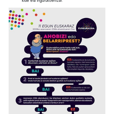
kide eta ingurukoentzat.