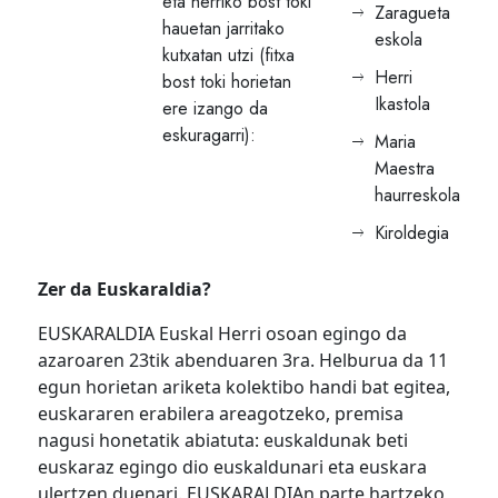
eta herriko bost toki
Zaragueta
hauetan jarritako
eskola
kutxatan utzi (fitxa
Herri
bost toki horietan
Ikastola
ere izango da
eskuragarri):
Maria
Maestra
haurreskola
Kiroldegia
Zer da Euskaraldia?
EUSKARALDIA Euskal Herri osoan egingo da
azaroaren 23tik abenduaren 3ra. Helburua da 11
egun horietan ariketa kolektibo handi bat egitea,
euskararen erabilera areagotzeko, premisa
nagusi honetatik abiatuta: euskaldunak beti
euskaraz egingo dio euskaldunari eta euskara
ulertzen duenari. EUSKARALDIAn parte hartzeko,