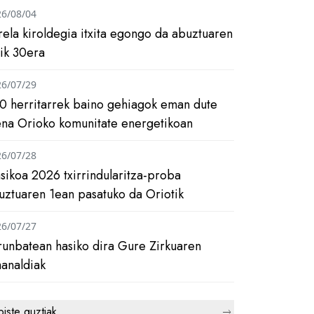
26/08/04
rela kiroldegia itxita egongo da abuztuaren
tik 30era
26/07/29
0 herritarrek baino gehiagok eman dute
ena Orioko komunitate energetikoan
26/07/28
asikoa 2026 txirrindularitza-proba
uztuaren 1ean pasatuko da Oriotik
26/07/27
runbatean hasiko dira Gure Zirkuaren
analdiak
biste guztiak