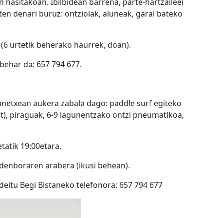
 hasitakoan. Ibilbidean barrena, parte-hartzaileei
ten denari buruz: ontziolak, aluneak, garai bateko
(6 urtetik beherako haurrek, doan).
behar da: 657 794 677.
aunetxean aukera zabala dago: paddle surf egiteko
at), piraguak, 6-9 lagunentzako ontzi pneumatikoa,
tatik 19:00etara.
 denboraren arabera (ikusi behean).
deitu Begi Bistaneko telefonora: 657 794 677