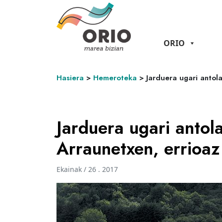
ORIO
Hasiera
>
Hemeroteka
>
Jarduera ugari antol
Jarduera ugari antol
Arraunetxen, errioa
Ekainak / 26 . 2017