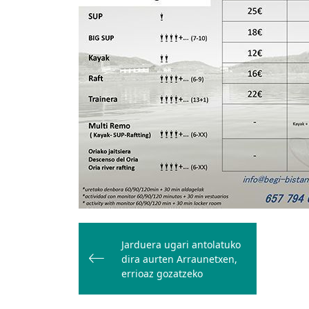
Bidalketetan
zehar
Jarduera ugari antolatuko
dira aurten Arraunetxen,
nabigatu
errioaz gozatzeko