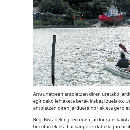
Arraunetxean antolatzen diren uretako jard
egindako lehiaketa berak irabazi zuelako. Ur
antolatzen diren jarduera horiek eta gero et
Begi Bistanek egiten duen jarduera-eskaint
herritarrek eta bai kanpotik datozkigun bisit