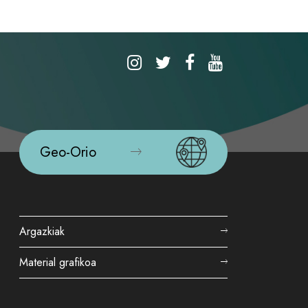
Geo-Orio
Argazkiak
Material grafikoa