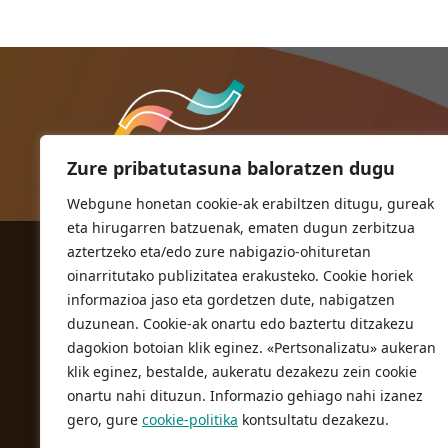
Zure pribatutasuna baloratzen dugu
Webgune honetan cookie-ak erabiltzen ditugu, gureak
eta hirugarren batzuenak, ematen dugun zerbitzua
aztertzeko eta/edo zure nabigazio-ohituretan
ORIOKO UDALA
oinarritutako publizitatea erakusteko. Cookie horiek
Herriko plaza,1
informazioa jaso eta gordetzen dute, nabigatzen
20810 Orio (Gipuzkoa)
duzunean. Cookie-ak onartu edo baztertu ditzakezu
T. 943 83 03 46
dagokion botoian klik eginez. «Pertsonalizatu» aukeran
klik eginez, bestalde, aukeratu dezakezu zein cookie
bulegoak@orio.eus
onartu nahi dituzun. Informazio gehiago nahi izanez
gero, gure
cookie-politika
kontsultatu dezakezu.