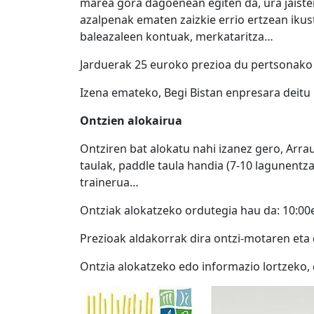
marea gora dagoenean egiten da, ura jaisten
azalpenak ematen zaizkie errio ertzean ikus
baleazaleen kontuak, merkataritza…
Jarduerak 25 euroko prezioa du pertsonako 
Izena emateko, Begi Bistan enpresara deitu 
Ontzien alokairua
Ontziren bat alokatu nahi izanez gero, Arr
taulak, paddle taula handia (7-10 lagunentz
trainerua…
Ontziak alokatzeko ordutegia hau da: 10:00e
Prezioak aldakorrak dira ontzi-motaren eta
Ontzia alokatzeko edo informazio lortzeko, 