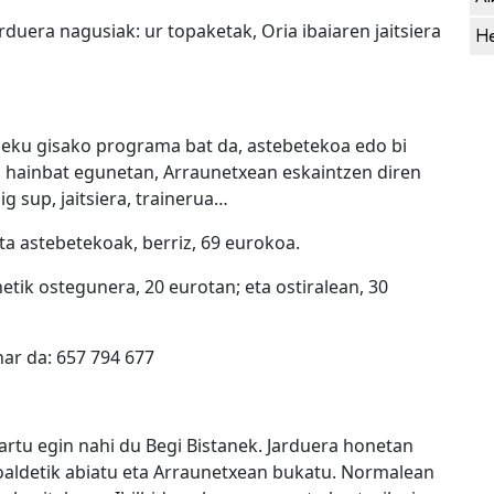
rduera nagusiak: ur topaketak, Oria ibaiaren jaitsiera
He
aleku gisako programa bat da, astebetekoa edo bi
, hainbat egunetan, Arraunetxean eskaintzen diren
g sup, jaitsiera, trainerua…
a astebetekoak, berriz, 69 eurokoa.
etik ostegunera, 20 eurotan; eta ostiralean, 30
ar da: 657 794 677
dartu egin nahi du Begi Bistanek. Jarduera honetan
koaldetik abiatu eta Arraunetxean bukatu. Normalean