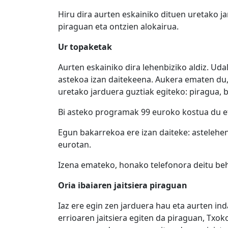
Hiru dira aurten eskainiko dituen uretako ja
piraguan eta ontzien alokairua.
Ur topaketak
Aurten eskainiko dira lehenbiziko aldiz. Ud
astekoa izan daitekeena. Aukera ematen du
uretako jarduera guztiak egiteko: piragua, bi
Bi asteko programak 99 euroko kostua du et
Egun bakarrekoa ere izan daiteke: astelehen
eurotan.
Izena emateko, honako telefonora deitu beh
Oria ibaiaren jaitsiera piraguan
Iaz ere egin zen jarduera hau eta aurten in
errioaren jaitsiera egiten da piraguan, Txo