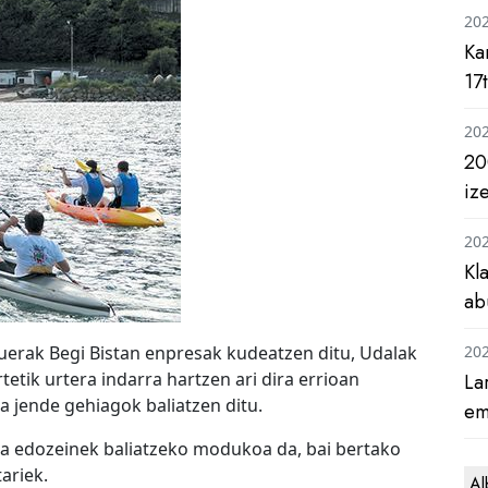
20
Ka
17
20
20
iz
20
Kl
ab
uerak Begi Bistan enpresak kudeatzen ditu, Udalak
20
tetik urtera indarra hartzen ari dira errioan
La
a jende gehiagok baliatzen ditu.
em
za edozeinek baliatzeko modukoa da, bai bertako
ariek.
Al