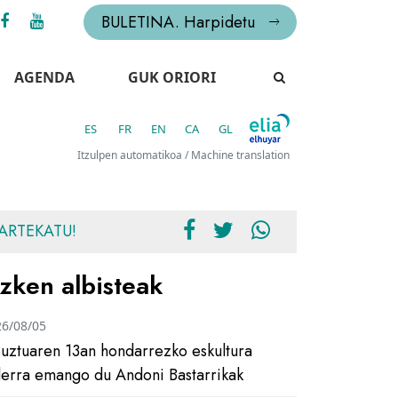
BULETINA. Harpidetu
AGENDA
GUK ORIORI
ES
FR
EN
CA
GL
Itzulpen automatikoa / Machine translation
ARTEKATU!
zken albisteak
26/08/05
uztuaren 13an hondarrezko eskultura
ilerra emango du Andoni Bastarrikak