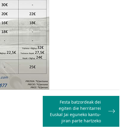
Festa batzordeak dei
egiten die herritarrei
Euskal Jai eguneko kantu-
jiran parte hartzeko