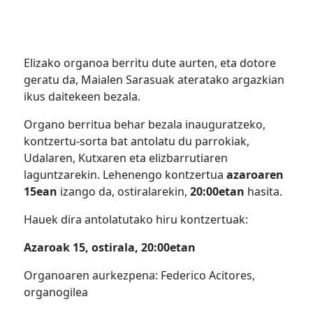
Elizako organoa berritu dute aurten, eta dotore
geratu da, Maialen Sarasuak ateratako argazkian
ikus daitekeen bezala.
Organo berritua behar bezala inauguratzeko,
kontzertu-sorta bat antolatu du parrokiak,
Udalaren, Kutxaren eta elizbarrutiaren
laguntzarekin. Lehenengo kontzertua
azaroaren
15ean
izango da, ostiralarekin,
20:00etan
hasita.
Hauek dira antolatutako hiru kontzertuak:
Azaroak 15, ostirala, 20:00etan
Organoaren aurkezpena: Federico Acitores,
organogilea