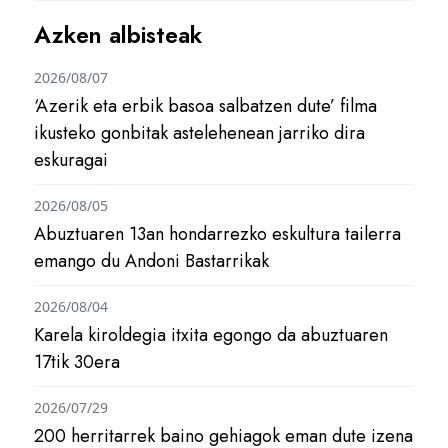
Azken albisteak
2026/08/07
‘Azerik eta erbik basoa salbatzen dute’ filma
ikusteko gonbitak astelehenean jarriko dira
eskuragai
2026/08/05
Abuztuaren 13an hondarrezko eskultura tailerra
emango du Andoni Bastarrikak
2026/08/04
Karela kiroldegia itxita egongo da abuztuaren
17tik 30era
2026/07/29
200 herritarrek baino gehiagok eman dute izena