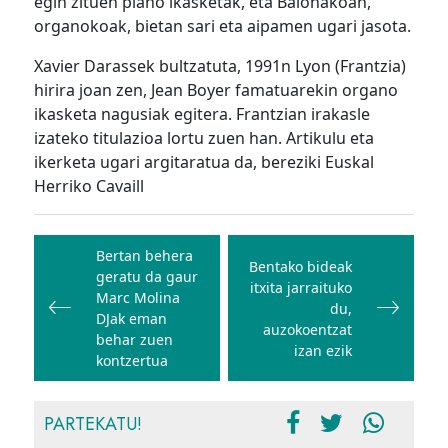
egin zituen piano ikasketak, eta Baionakoan,
organokoak, bietan sari eta aipamen ugari jasota.
Xavier Darassek bultzatuta, 1991n Lyon (Frantzia)
hirira joan zen, Jean Boyer famatuarekin organo
ikasketa nagusiak egitera. Frantzian irakasle
izateko titulazioa lortu zuen han. Artikulu eta
ikerketa ugari argitaratua da, bereziki Euskal
Herriko Cavaill
Bidalketetan
zehar
Bertan behera
Bentako bideak
geratu da gaur
nabigatu
itxita jarraituko
Marc Molina
du,
DJak eman
auzokoentzat
behar zuen
izan ezik
kontzertua
PARTEKATU!