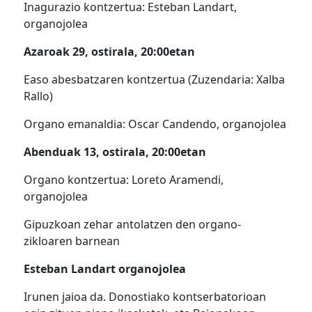
Inagurazio kontzertua: Esteban Landart,
organojolea
Azaroak 29, ostirala, 20:00etan
Easo abesbatzaren kontzertua (Zuzendaria: Xalba
Rallo)
Organo emanaldia: Oscar Candendo, organojolea
Abenduak 13, ostirala, 20:00etan
Organo kontzertua: Loreto Aramendi,
organojolea
Gipuzkoan zehar antolatzen den organo-
zikloaren barnean
Esteban Landart organojolea
Irunen jaioa da. Donostiako kontserbatorioan