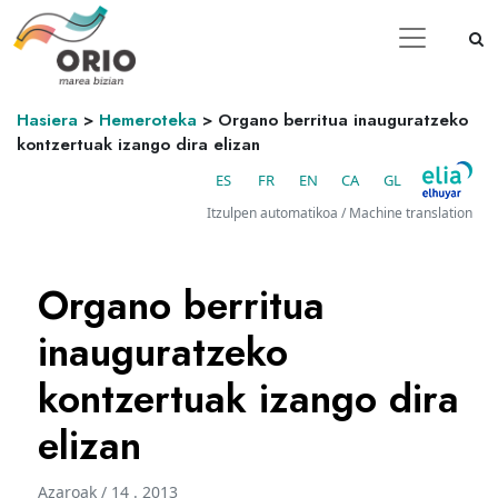
Hasiera
>
Hemeroteka
>
Organo berritua inauguratzeko
kontzertuak izango dira elizan
ES
FR
EN
CA
GL
Itzulpen automatikoa / Machine translation
Organo berritua
inauguratzeko
kontzertuak izango dira
elizan
Azaroak / 14 . 2013