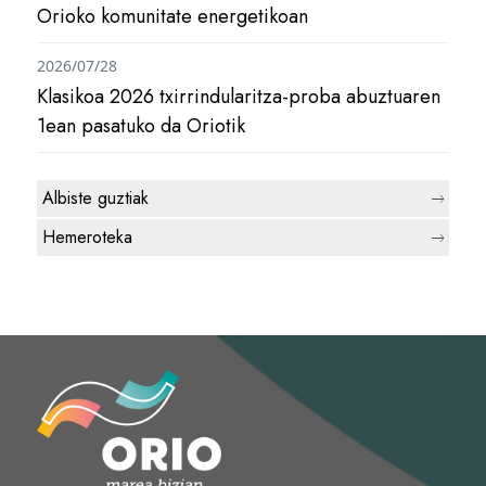
Orioko komunitate energetikoan
2026/07/28
Klasikoa 2026 txirrindularitza-proba abuztuaren
1ean pasatuko da Oriotik
Albiste guztiak
Hemeroteka