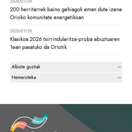
2026/07/29
200 herritarrek baino gehiagok eman dute izena
Orioko komunitate energetikoan
2026/07/28
Klasikoa 2026 txirrindularitza-proba abuztuaren
1ean pasatuko da Oriotik
Albiste guztiak
Hemeroteka