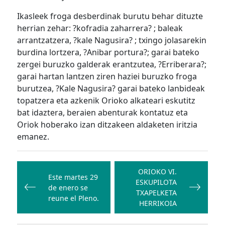
Ikasleek froga desberdinak burutu behar dituzte
herrian zehar: ?kofradia zaharrera? ; baleak
arrantzatzera, ?kale Nagusira? ; txingo jolasarekin
burdina lortzera, ?Anibar portura?; garai bateko
zergei buruzko galderak erantzutea, ?Erriberara?;
garai hartan lantzen ziren haziei buruzko froga
burutzea, ?Kale Nagusira? garai bateko lanbideak
topatzera eta azkenik Orioko alkateari eskutitz
bat idaztera, beraien abenturak kontatuz eta
Oriok hoberako izan ditzakeen aldaketen iritzia
emanez.
Bidalketetan
zehar
ORIOKO VI.
Este martes 29
ESKUPILOTA
nabigatu
de enero se
TXAPELKETA
reune el Pleno.
HERRIKOIA