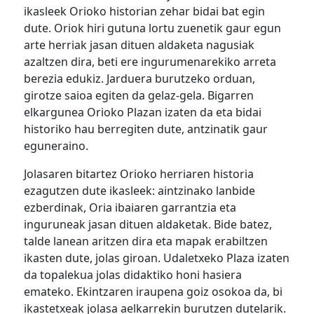
ikasleek Orioko historian zehar bidai bat egin
dute. Oriok hiri gutuna lortu zuenetik gaur egun
arte herriak jasan dituen aldaketa nagusiak
azaltzen dira, beti ere ingurumenarekiko arreta
berezia edukiz. Jarduera burutzeko orduan,
girotze saioa egiten da gelaz-gela. Bigarren
elkargunea Orioko Plazan izaten da eta bidai
historiko hau berregiten dute, antzinatik gaur
eguneraino.
Jolasaren bitartez Orioko herriaren historia
ezagutzen dute ikasleek: aintzinako lanbide
ezberdinak, Oria ibaiaren garrantzia eta
inguruneak jasan dituen aldaketak. Bide batez,
talde lanean aritzen dira eta mapak erabiltzen
ikasten dute, jolas giroan. Udaletxeko Plaza izaten
da topalekua jolas didaktiko honi hasiera
emateko. Ekintzaren iraupena goiz osokoa da, bi
ikastetxeak jolasa aelkarrekin burutzen dutelarik.