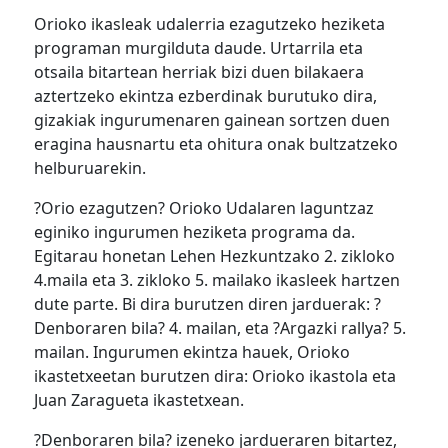
Orioko ikasleak udalerria ezagutzeko heziketa
programan murgilduta daude. Urtarrila eta
otsaila bitartean herriak bizi duen bilakaera
aztertzeko ekintza ezberdinak burutuko dira,
gizakiak ingurumenaren gainean sortzen duen
eragina hausnartu eta ohitura onak bultzatzeko
helburuarekin.
?Orio ezagutzen? Orioko Udalaren laguntzaz
eginiko ingurumen heziketa programa da.
Egitarau honetan Lehen Hezkuntzako 2. zikloko
4.maila eta 3. zikloko 5. mailako ikasleek hartzen
dute parte. Bi dira burutzen diren jarduerak: ?
Denboraren bila? 4. mailan, eta ?Argazki rallya? 5.
mailan. Ingurumen ekintza hauek, Orioko
ikastetxeetan burutzen dira: Orioko ikastola eta
Juan Zaragueta ikastetxean.
?Denboraren bila? izeneko jardueraren bitartez,