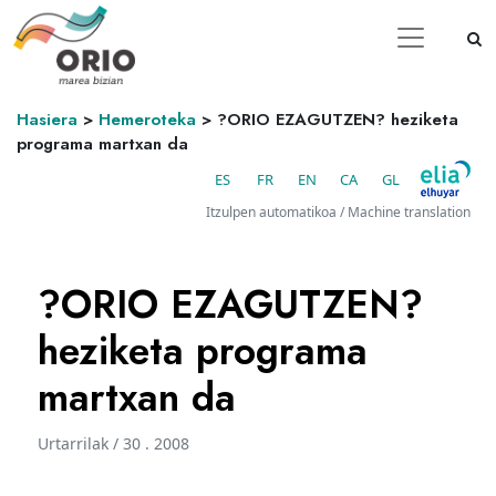
Hasiera
>
Hemeroteka
>
?ORIO EZAGUTZEN? heziketa
programa martxan da
ES
FR
EN
CA
GL
Itzulpen automatikoa / Machine translation
?ORIO EZAGUTZEN?
heziketa programa
martxan da
Urtarrilak / 30 . 2008