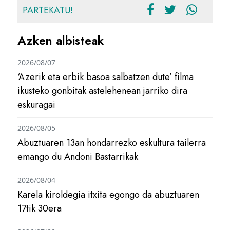
PARTEKATU!
Azken albisteak
2026/08/07
‘Azerik eta erbik basoa salbatzen dute’ filma
ikusteko gonbitak astelehenean jarriko dira
eskuragai
2026/08/05
Abuztuaren 13an hondarrezko eskultura tailerra
emango du Andoni Bastarrikak
2026/08/04
Karela kiroldegia itxita egongo da abuztuaren
17tik 30era