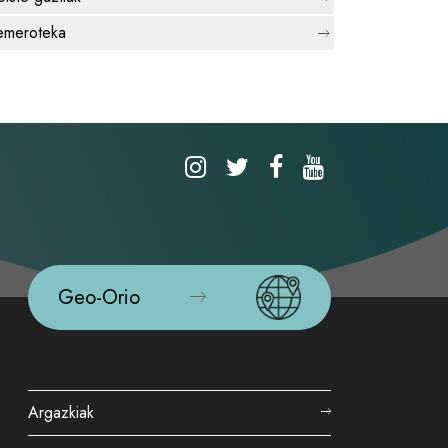
meroteka
Geo-Orio
Argazkiak