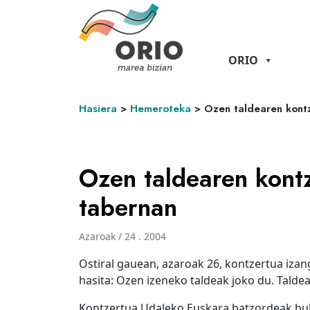
ORIO
Hasiera
>
Hemeroteka
>
Ozen taldearen kontz
Ozen taldearen kontz
tabernan
Azaroak / 24 . 2004
Ostiral gauean, azaroak 26, kontzertua iz
hasita: Ozen izeneko taldeak joko du. Talde
Kontzertua Udaleko Euskara batzordeak bul