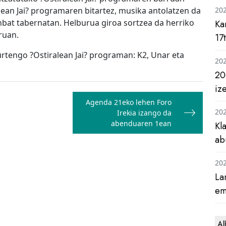
alean Jai? programaren bitartez, musika antolatzen da
20
inbat tabernatan. Helburua giroa sortzea da herriko
Ka
ruan.
17
urtengo ?Ostiralean Jai? programan: K2, Unar eta
20
20
iz
Agenda 21eko lehen Foro
20
Irekia izango da
abenduaren 1ean
Kl
ab
20
La
em
Al