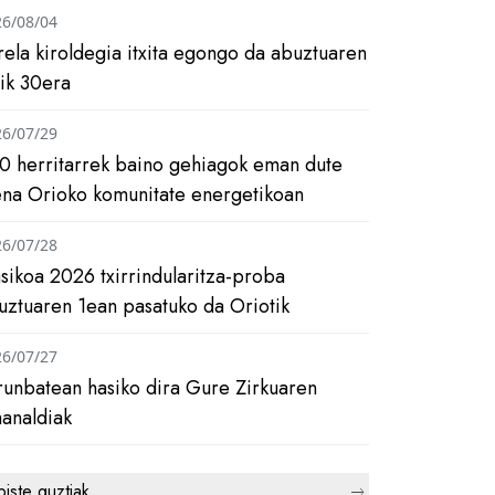
26/08/04
rela kiroldegia itxita egongo da abuztuaren
tik 30era
26/07/29
0 herritarrek baino gehiagok eman dute
ena Orioko komunitate energetikoan
26/07/28
asikoa 2026 txirrindularitza-proba
uztuaren 1ean pasatuko da Oriotik
26/07/27
runbatean hasiko dira Gure Zirkuaren
analdiak
biste guztiak