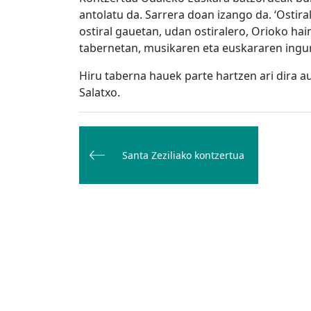
antolatu da. Sarrera doan izango da. ‘Ostir
ostiral gauetan, udan ostiralero, Orioko ha
tabernetan, musikaren eta euskararen ingu
Hiru taberna hauek parte hartzen ari dira a
Salatxo.
Bidalketetan
zehar
Santa Zeziliako kontzertua
nabigatu