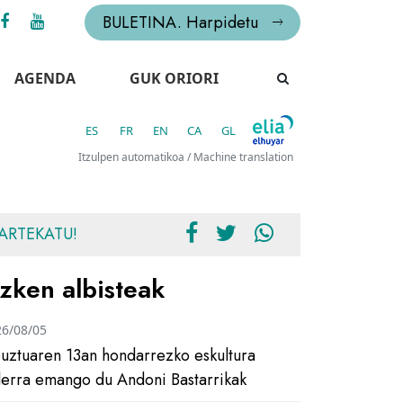
BULETINA. Harpidetu
AGENDA
GUK ORIORI
ES
FR
EN
CA
GL
Itzulpen automatikoa / Machine translation
ARTEKATU!
zken albisteak
26/08/05
uztuaren 13an hondarrezko eskultura
ilerra emango du Andoni Bastarrikak