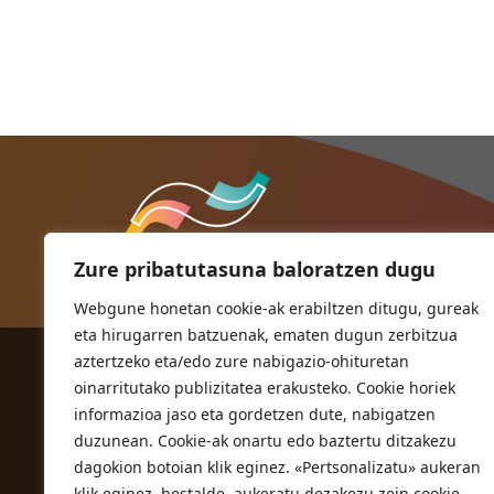
Zure pribatutasuna baloratzen dugu
Webgune honetan cookie-ak erabiltzen ditugu, gureak
eta hirugarren batzuenak, ematen dugun zerbitzua
aztertzeko eta/edo zure nabigazio-ohituretan
ORIOKO UDALA
oinarritutako publizitatea erakusteko. Cookie horiek
Herriko plaza,1
informazioa jaso eta gordetzen dute, nabigatzen
20810 Orio (Gipuzkoa)
duzunean. Cookie-ak onartu edo baztertu ditzakezu
T. 943 83 03 46
dagokion botoian klik eginez. «Pertsonalizatu» aukeran
klik eginez, bestalde, aukeratu dezakezu zein cookie