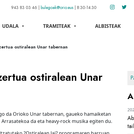
943 83 03 46
|
bulegoak@orio.eus
|
8:30-14:30
UDALA
TRAMITEAK
ALBISTEAK
ertua ostiralean Unar tabernan
ertua ostiralean Unar
P
A
20
ango da Orioko Unar tabernan, gaueko hamaiketan
Ab
a Arrasatekoa da eta heavy-rock musika egiten du.
ta
tzatutako ?Ostiralean Jai? programaren barruan