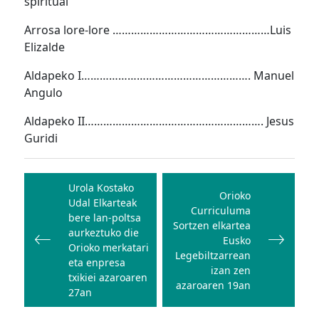
spiritual
Arrosa lore-lore ……………………………………………Luis
Elizalde
Aldapeko I………………………………………………. Manuel
Angulo
Aldapeko II…………………………………………………. Jesus
Guridi
Bidalketetan
zehar
Urola Kostako
Orioko
Udal Elkarteak
nabigatu
Curriculuma
bere lan-poltsa
Sortzen elkartea
aurkeztuko die
Eusko
Orioko merkatari
Legebiltzarrean
eta enpresa
izan zen
txikiei azaroaren
azaroaren 19an
27an