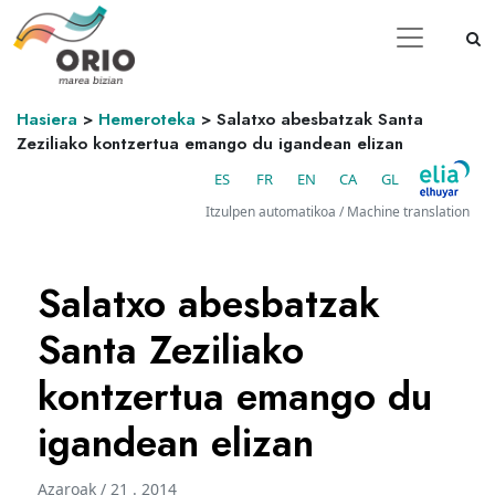
Hasiera
>
Hemeroteka
>
Salatxo abesbatzak Santa
Zeziliako kontzertua emango du igandean elizan
ES
FR
EN
CA
GL
Itzulpen automatikoa / Machine translation
Salatxo abesbatzak
Santa Zeziliako
kontzertua emango du
igandean elizan
Azaroak / 21 . 2014