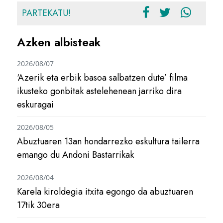
PARTEKATU!
Azken albisteak
2026/08/07
‘Azerik eta erbik basoa salbatzen dute’ filma
ikusteko gonbitak astelehenean jarriko dira
eskuragai
2026/08/05
Abuztuaren 13an hondarrezko eskultura tailerra
emango du Andoni Bastarrikak
2026/08/04
Karela kiroldegia itxita egongo da abuztuaren
17tik 30era