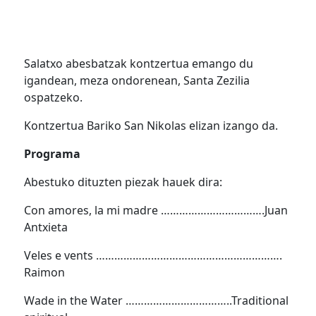
Salatxo abesbatzak kontzertua emango du
igandean, meza ondorenean, Santa Zezilia
ospatzeko.
Kontzertua Bariko San Nikolas elizan izango da.
Programa
Abestuko dituzten piezak hauek dira:
Con amores, la mi madre …………………………….Juan
Antxieta
Veles e vents …………………………………………………….
Raimon
Wade in the Water ……………………………..Traditional