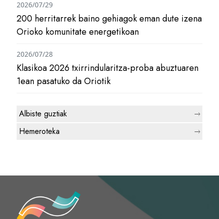
2026/07/29
200 herritarrek baino gehiagok eman dute izena
Orioko komunitate energetikoan
2026/07/28
Klasikoa 2026 txirrindularitza-proba abuztuaren
1ean pasatuko da Oriotik
Albiste guztiak
Hemeroteka