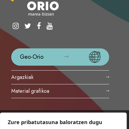
Geo-Orio
Argazkiak
Material grafikoa
Zure pribatutasuna baloratzen dugu
ORIOKO UDALA