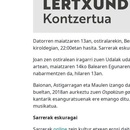
Datorren maiatzaren 13an, ostiralarekin, Be
kiroldegian, 22:00etan hasita. Sarrerak esk
Joan zen ostiralean iragarri zuen Udalak ud
artean, maiatzaren 14ko Balearen Egunaren 
nabarmentzen da, hilaren 13an.
Baionan, Astigarragan eta Maulen izango da 
bueltan, 2018an aurkeztu zuen
Ospakizun g
kantarik esanguratsuenak ere emango ditu. 
musikatua.
Sarrerak eskuragai
Sarrerak
online
zein kultur etxean erosi dai