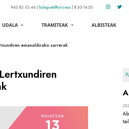
943 83 03 46
|
bulegoak@orio.eus
|
8:30-14:30
UDALA
TRAMITEAK
ALBISTEAK
rtxundiren emanaldirako sarrerak
Lertxundiren
P
ak
A
20
Ab
ta