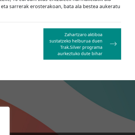
, eta sarrerak erosterakoan, bata ala bestea aukeratu
Zahartzaro aktiboa
sustatzeko helburua duen
Trak.Silver programa
aurkeztuko dute bihar