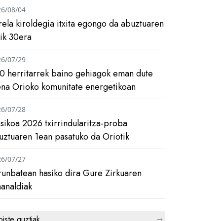
26/08/04
rela kiroldegia itxita egongo da abuztuaren
tik 30era
26/07/29
0 herritarrek baino gehiagok eman dute
ena Orioko komunitate energetikoan
26/07/28
asikoa 2026 txirrindularitza-proba
uztuaren 1ean pasatuko da Oriotik
26/07/27
runbatean hasiko dira Gure Zirkuaren
analdiak
biste guztiak