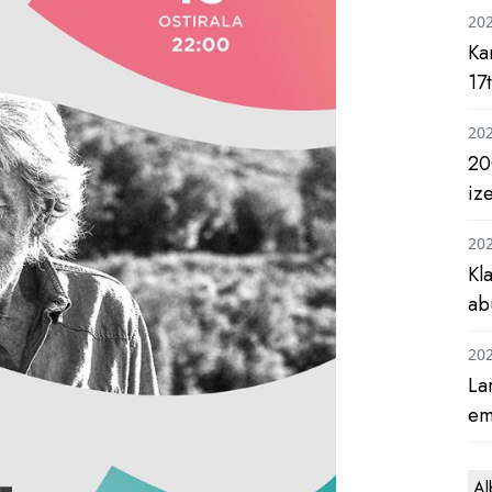
20
Ka
17
20
20
iz
20
Kl
ab
20
La
em
Al