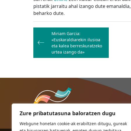
pistatik jarraitu ahal izango dute emanaldia
beharko dute.
Bidalketetan
Miriam Garcia:
zehar
«Euskaraldiarekin ilusioa
nabigatu
eta kalea berreskuratzeko
urtea izango da»
Zure pribatutasuna baloratzen dugu
Webgune honetan cookie-ak erabiltzen ditugu, gureak
eta hirugarren batzuenak, ematen dugun zerbitzua