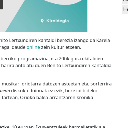
He
nito Lertxundiren kantaldi berezia izango da Karela
uragai daude
online
zein kultur etxean.
aberriko programazioa, eta 20tik gora ekitaldien
harira antolatu duen Benito Lertxundiren kantaldia
musikari oriotarra datozen asteetan eta, sorterrira
auean
diskoko doinuak ez ezik, bere ibilbideko
Tartean, Orioko balea-arrantzaren kronika
tezke, 10 euroan. Ikus-entzuleek harmailetatik ala