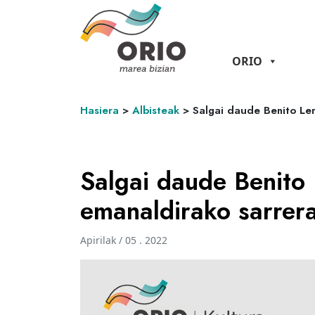
ORIO
Hasiera
>
Albisteak
>
Salgai daude Benito Le
Salgai daude Benito 
emanaldirako sarrer
Apirilak / 05 . 2022