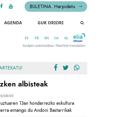
BULETINA. Harpidetu
AGENDA
GUK ORIORI
ES
FR
EN
CA
GL
Itzulpen automatikoa / Machine translation
ARTEKATU!
zken albisteak
26/08/05
uztuaren 13an hondarrezko eskultura
ilerra emango du Andoni Bastarrikak