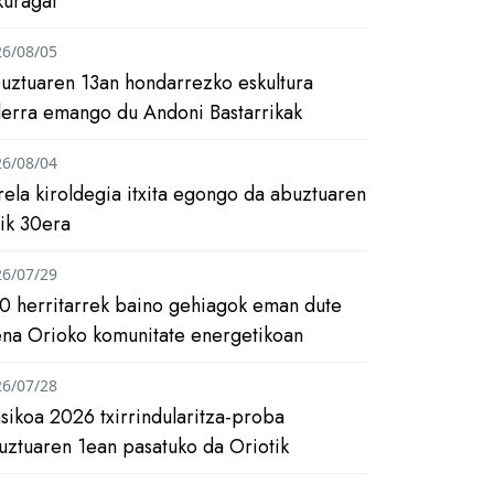
kuragai
26/08/05
uztuaren 13an hondarrezko eskultura
ilerra emango du Andoni Bastarrikak
26/08/04
rela kiroldegia itxita egongo da abuztuaren
tik 30era
26/07/29
0 herritarrek baino gehiagok eman dute
ena Orioko komunitate energetikoan
26/07/28
asikoa 2026 txirrindularitza-proba
uztuaren 1ean pasatuko da Oriotik