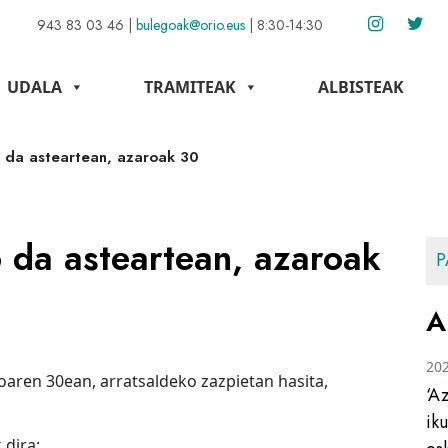
943 83 03 46
|
bulegoak@orio.eus
|
8:30-14:30
UDALA
TRAMITEAK
ALBISTEAK
o da asteartean, azaroak 30
 da asteartean, azaroak
P
A
20
oaren 30ean, arratsaldeko zazpietan hasita,
‘A
ik
 dira: