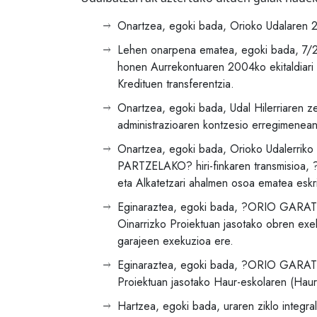
Onartzea, egoki bada, Orioko Udalaren 
Lehen onarpena ematea, egoki bada, 7/2
honen Aurrekontuaren 2004ko ekitaldiari
Kredituen transferentzia.
Onartzea, egoki bada, Udal Hilerriaren ze
administrazioaren kontzesio erregimenean
Onartzea, egoki bada, Orioko Udalerriko
PARTZELAKO? hiri-finkaren transmisioa,
eta Alkatetzari ahalmen osoa ematea eskri
Eginaraztea, egoki bada, ?ORIO GARATZE
Oinarrizko Proiektuan jasotako obren exe
garajeen exekuzioa ere.
Eginaraztea, egoki bada, ?ORIO GARATZE
Proiektuan jasotako Haur-eskolaren (Haur
Hartzea, egoki bada, uraren ziklo integra