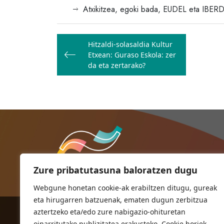
Atxikitzea, egoki bada, EUDEL eta IB
Bidalketetan
Hitzaldi-solasaldia Kultur
zehar
Etxean: Guraso Eskola: zer
nabigatu
da eta zertarako?
Zure pribatutasuna baloratzen dugu
Webgune honetan cookie-ak erabiltzen ditugu, gureak
eta hirugarren batzuenak, ematen dugun zerbitzua
aztertzeko eta/edo zure nabigazio-ohituretan
ORIOKO UDALA
oinarritutako publizitatea erakusteko. Cookie horiek