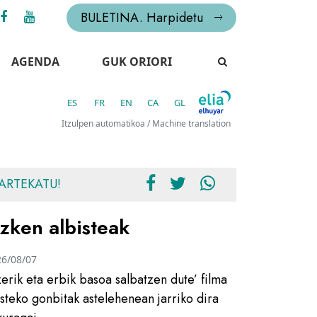
BULETINA. Harpidetu
AGENDA
GUK ORIORI
ES
FR
EN
CA
GL
Itzulpen automatikoa / Machine translation
ARTEKATU!
zken albisteak
26/08/07
zerik eta erbik basoa salbatzen dute’ filma
usteko gonbitak astelehenean jarriko dira