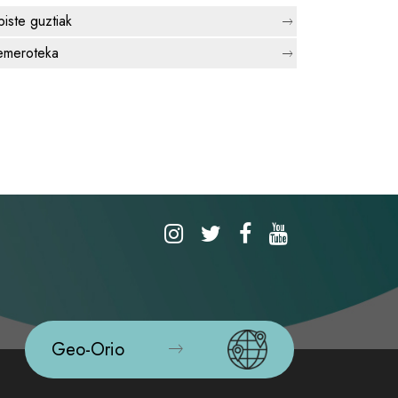
biste guztiak
meroteka
Geo-Orio