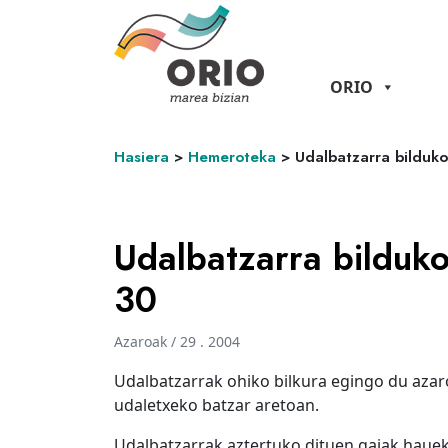
ORIO
Hasiera
>
Hemeroteka
>
Udalbatzarra bilduk
Udalbatzarra bilduko
30
Azaroak / 29 . 2004
Udalbatzarrak ohiko bilkura egingo du azar
udaletxeko batzar aretoan.
Udalbatzarrak aztertuko dituen gaiak hauek