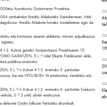
es
2005eko Aurrekontu Orokorraren Proiektua.
20
004 zenbakidun Kreditu Aldaketako Espedienteari, Udal
Ab
 dagokiona. Kreditu Aldaketa honako modalitatean egin da:
ta
20
rbitzu eta kontzesio tasaren aldaketa, nitxoen adjudikazioa
Ka
 egiteko.
17
 4.1.2. Azkue guneko Konpentsazio Proiektuaren ?5.
 ?ORIO GARATZEN, S.L.? Udal Elkarte Publikoaren alde,
20
tura publikoa sinatzeko.
20
N, S.L.?-ri Azkue 4.1.2. eremuko 5. partzelan
iz
kuzioa, bai eta VPO/BOEn 16 etxebizitza, trasteleku eta
20
N, S.L.?-ri Azkue 4.1.2. eremuko 6. partzelan Exekuzio
Kl
-eskola, 0 ? 3 urte) obren exekuzioa.
ab
la dela-eta Osoko bilkuran hartutako akordioak.