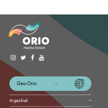
Geo-Orio
Argazkiak