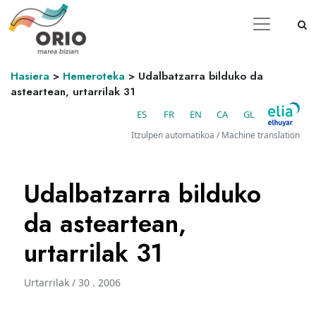
Hasiera
>
Hemeroteka
>
Udalbatzarra bilduko da
asteartean, urtarrilak 31
ES
FR
EN
CA
GL
Itzulpen automatikoa / Machine translation
Udalbatzarra bilduko
da asteartean,
urtarrilak 31
Urtarrilak / 30 . 2006