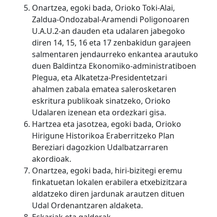
Onartzea, egoki bada, Orioko Toki-Alai,
Zaldua-Ondozabal-Aramendi Poligonoaren
U.A.U.2-an dauden eta udalaren jabegoko
diren 14, 15, 16 eta 17 zenbakidun garajeen
salmentaren jendaurreko enkantea arautuko
duen Baldintza Ekonomiko-administratiboen
Plegua, eta Alkatetza-Presidentetzari
ahalmen zabala ematea salerosketaren
eskritura publikoak sinatzeko, Orioko
Udalaren izenean eta ordezkari gisa.
Hartzea eta jasotzea, egoki bada, Orioko
Hirigune Historikoa Eraberritzeko Plan
Bereziari dagozkion Udalbatzarraren
akordioak.
Onartzea, egoki bada, hiri-bizitegi eremu
finkatuetan lokalen erabilera etxebizitzara
aldatzeko diren jardunak arautzen dituen
Udal Ordenantzaren aldaketa.