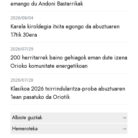
emango du Andoni Bastarrikak
2026/08/04
Karela kiroldegia itxita egongo da abuztuaren
17tik 30era
2026/07/29
200 herritarrek baino gehiagok eman dute izena
Orioko komunitate energetikoan
2026/07/28
Klasikoa 2026 txirrindularitza-proba abuztuaren
1ean pasatuko da Oriotik
Albiste guztiak
Hemeroteka