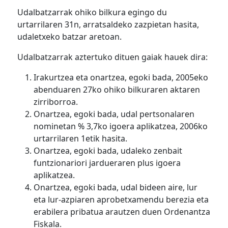
Udalbatzarrak ohiko bilkura egingo du
urtarrilaren 31n, arratsaldeko zazpietan hasita,
udaletxeko batzar aretoan.
Udalbatzarrak aztertuko dituen gaiak hauek dira:
Irakurtzea eta onartzea, egoki bada, 2005eko
abenduaren 27ko ohiko bilkuraren aktaren
zirriborroa.
Onartzea, egoki bada, udal pertsonalaren
nominetan % 3,7ko igoera aplikatzea, 2006ko
urtarrilaren 1etik hasita.
Onartzea, egoki bada, udaleko zenbait
funtzionariori jardueraren plus igoera
aplikatzea.
Onartzea, egoki bada, udal bideen aire, lur
eta lur-azpiaren aprobetxamendu berezia eta
erabilera pribatua arautzen duen Ordenantza
Fiskala.