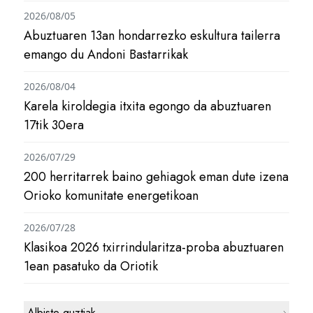
2026/08/05
Abuztuaren 13an hondarrezko eskultura tailerra
emango du Andoni Bastarrikak
2026/08/04
Karela kiroldegia itxita egongo da abuztuaren
17tik 30era
2026/07/29
200 herritarrek baino gehiagok eman dute izena
Orioko komunitate energetikoan
2026/07/28
Klasikoa 2026 txirrindularitza-proba abuztuaren
1ean pasatuko da Oriotik
Albiste guztiak