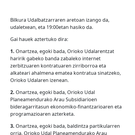
Bilkura Udalbatzarraren aretoan izango da,
udaletxean, eta 19:00etan hasiko da.
Gai hauek aztertuko dira:
1.
Onartzea, egoki bada, Orioko Udalarentzat
haririk gabeko banda zabaleko internet
zerbitzuaren kontratuaren zirriborroa eta
alkateari ahalmena ematea kontratua sinatzeko,
Orioko Udalaren izenean.
2.
Onartzea, egoki bada, Orioko Udal
Planeamendurako Arau Subsidiarioen
bideragarritasun ekonomiko-finantzarioaren eta
programazioaren azterketa.
3.
Onartzea, egoki bada, baldintza partikularren
orria, Orioko Udal Planeamendurako Arau