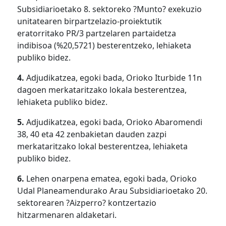
Subsidiarioetako 8. sektoreko ?Munto? exekuzio
unitatearen birpartzelazio-proiektutik
eratorritako PR/3 partzelaren partaidetza
indibisoa (%20,5721) besterentzeko, lehiaketa
publiko bidez.
4.
Adjudikatzea, egoki bada, Orioko Iturbide 11n
dagoen merkataritzako lokala besterentzea,
lehiaketa publiko bidez.
5.
Adjudikatzea, egoki bada, Orioko Abaromendi
38, 40 eta 42 zenbakietan dauden zazpi
merkataritzako lokal besterentzea, lehiaketa
publiko bidez.
6.
Lehen onarpena ematea, egoki bada, Orioko
Udal Planeamendurako Arau Subsidiarioetako 20.
sektorearen ?Aizperro? kontzertazio
hitzarmenaren aldaketari.