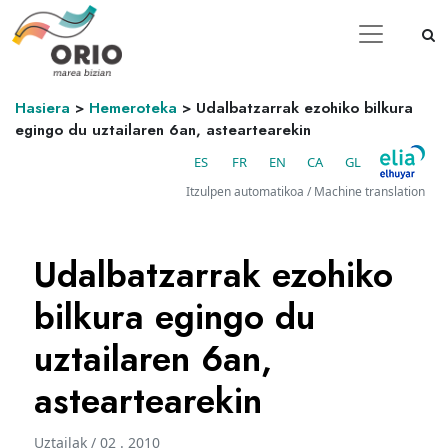
Hasiera
>
Hemeroteka
>
Udalbatzarrak ezohiko bilkura
egingo du uztailaren 6an, asteartearekin
ES
FR
EN
CA
GL
Itzulpen automatikoa / Machine translation
Udalbatzarrak ezohiko
bilkura egingo du
uztailaren 6an,
asteartearekin
Uztailak / 02 . 2010