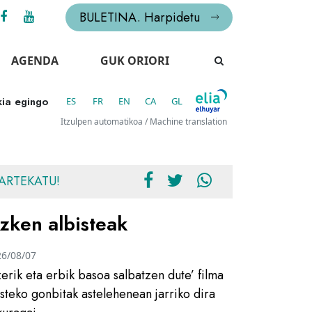
BULETINA. Harpidetu
AGENDA
GUK ORIORI
kia egingo
ES
FR
EN
CA
GL
Itzulpen automatikoa / Machine translation
ARTEKATU!
zken albisteak
26/08/07
zerik eta erbik basoa salbatzen dute’ filma
usteko gonbitak astelehenean jarriko dira