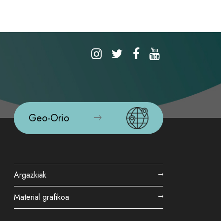
Geo-Orio
Argazkiak
Material grafikoa