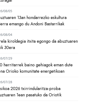
kuragai
26/08/05
uztuaren 13an hondarrezko eskultura
ilerra emango du Andoni Bastarrikak
26/08/04
rela kiroldegia itxita egongo da abuztuaren
tik 30era
26/07/29
0 herritarrek baino gehiagok eman dute
ena Orioko komunitate energetikoan
26/07/28
asikoa 2026 txirrindularitza-proba
uztuaren 1ean pasatuko da Oriotik