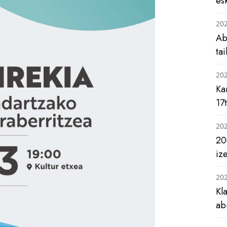
es
20
Ab
ta
20
Ka
17
20
20
iz
20
Kl
ab