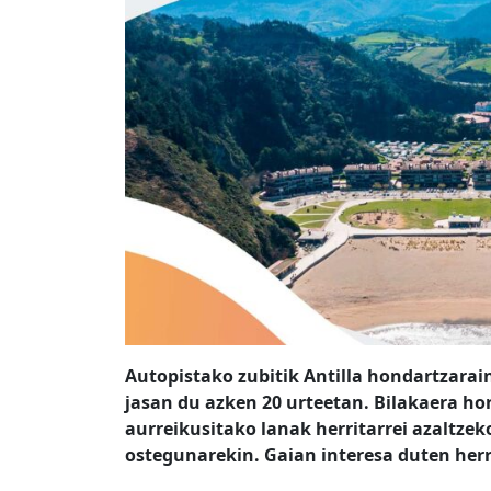
Autopistako zubitik Antilla hondartzara
jasan du azken 20 urteetan. Bilakaera ho
aurreikusitako lanak herritarrei azaltzek
ostegunarekin. Gaian interesa duten herr