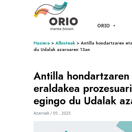
ORIO
Hasiera
>
Albisteak
>
Antilla hondartzaren et
du Udalak azaroaren 13an
Antilla hondartzaren
eraldakea prozesuari
egingo du Udalak az
Azaroak / 05 . 2025