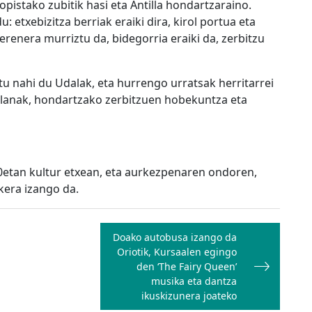
istako zubitik hasi eta Antilla hondartzaraino.
 etxebizitza berriak eraiki dira, kirol portua eta
erenera murriztu da, bidegorria eraiki da, zerbitzu
 nahi du Udalak, eta hurrengo urratsak herritarrei
o lanak, hondartzako zerbitzuen hobekuntza eta
00etan kultur etxean, eta aurkezpenaren ondoren,
kera izango da.
Doako autobusa izango da
Oriotik, Kursaalen egingo
den ‘The Fairy Queen’
musika eta dantza
ikuskizunera joateko