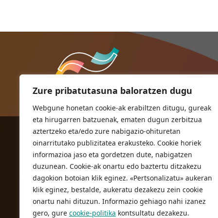
Zure pribatutasuna baloratzen dugu
Webgune honetan cookie-ak erabiltzen ditugu, gureak
eta hirugarren batzuenak, ematen dugun zerbitzua
aztertzeko eta/edo zure nabigazio-ohituretan
ORIOKO UDALA
oinarritutako publizitatea erakusteko. Cookie horiek
Herriko plaza,1
informazioa jaso eta gordetzen dute, nabigatzen
20810 Orio (Gipuzkoa)
duzunean. Cookie-ak onartu edo baztertu ditzakezu
T. 943 83 03 46
dagokion botoian klik eginez. «Pertsonalizatu» aukeran
klik eginez, bestalde, aukeratu dezakezu zein cookie
bulegoak@orio.eus
onartu nahi dituzun. Informazio gehiago nahi izanez
gero, gure
cookie-politika
kontsultatu dezakezu.