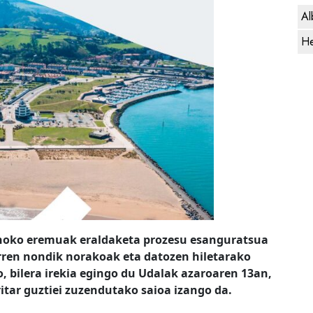
Al
He
inoko eremuak eraldaketa prozesu esanguratsua
rren nondik norakoak eta datozen hiletarako
o, bilera irekia egingo du Udalak azaroaren 13an,
itar guztiei zuzendutako saioa izango da.