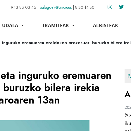
943 83 03 46
|
bulegoak@orio.eus
|
8:30-14:30
UDALA
TRAMITEAK
ALBISTEAK
a inguruko eremuaren eraldakea prozesuari buruzko bilera ire
 eta inguruko eremuaren
P
 buruzko bilera irekia
A
aroaren 13an
20
‘A
ik