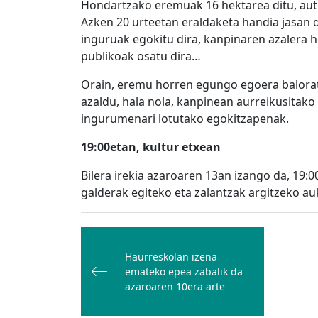
Hondartzako eremuak 16 hektarea ditu, autop
Azken 20 urteetan eraldaketa handia jasan du:
inguruak egokitu dira, kanpinaren azalera h
publikoak osatu dira…
Orain, eremu horren egungo egoera baloratu
azaldu, hala nola, kanpinean aurreikusitak
ingurumenari lotutako egokitzapenak.
19:00etan, kultur etxean
Bilera irekia azaroaren 13an izango da, 19:
galderak egiteko eta zalantzak argitzeko au
Bidalketetan
zehar
Haurreskolan izena
nabigatu
emateko epea zabalik da
azaroaren 10era arte