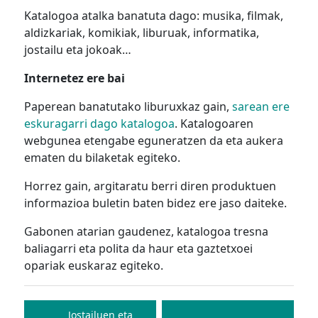
Katalogoa atalka banatuta dago: musika, filmak,
aldizkariak, komikiak, liburuak, informatika,
jostailu eta jokoak…
Internetez ere bai
Paperean banatutako liburuxkaz gain,
sarean ere
eskuragarri dago katalogoa
. Katalogoaren
webgunea etengabe eguneratzen da eta aukera
ematen du bilaketak egiteko.
Horrez gain, argitaratu berri diren produktuen
informazioa buletin baten bidez ere jaso daiteke.
Gabonen atarian gaudenez, katalogoa tresna
baliagarri eta polita da haur eta gaztetxoei
opariak euskaraz egiteko.
Bidalketetan
zehar
Jostailuen eta