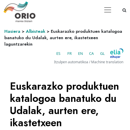
Hasiera
>
Albisteak
>
Euskarazko produktuen katalogoa
banatuko du Udalak, aurten ere, ikastetxeen
laguntzarekin
ES
FR
EN
CA
GL
Itzulpen automatikoa / Machine translation
Euskarazko produktuen
katalogoa banatuko du
Udalak, aurten ere,
ikastetxeen