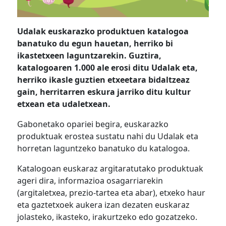
Udalak euskarazko produktuen katalogoa
banatuko du egun hauetan, herriko bi
ikastetxeen laguntzarekin. Guztira,
katalogoaren 1.000 ale erosi ditu Udalak eta,
herriko ikasle guztien etxeetara bidaltzeaz
gain, herritarren eskura jarriko ditu kultur
etxean eta udaletxean.
Gabonetako opariei begira, euskarazko
produktuak erostea sustatu nahi du Udalak eta
horretan laguntzeko banatuko du katalogoa.
Katalogoan euskaraz argitaratutako produktuak
ageri dira, informazioa osagarriarekin
(argitaletxea, prezio-tartea eta abar), etxeko haur
eta gaztetxoek aukera izan dezaten euskaraz
jolasteko, ikasteko, irakurtzeko edo gozatzeko.