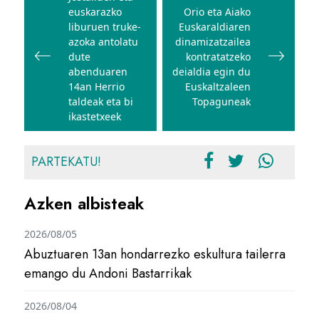
euskarazko
Orio eta Aiako
nabigatu
liburuen truke-
Euskaraldiaren
azoka antolatu
dinamizatzailea
dute
kontratatzeko
abenduaren
deialdia egin du
14an Herrio
Euskaltzaleen
taldeak eta bi
Topaguneak
ikastetxeek
PARTEKATU!
Azken albisteak
2026/08/05
Abuztuaren 13an hondarrezko eskultura tailerra
emango du Andoni Bastarrikak
2026/08/04