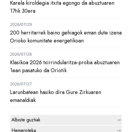
Karela kiroldegia itxita egongo da abuztuaren
17tik 30era
2026/07/29
200 herritarrek baino gehiagok eman dute izena
Orioko komunitate energetikoan
2026/07/28
Klasikoa 2026 txirrindularitza-proba abuztuaren
1ean pasatuko da Oriotik
2026/07/27
Larunbatean hasiko dira Gure Zirkuaren
emanaldiak
Albiste guztiak
Hemeroteka