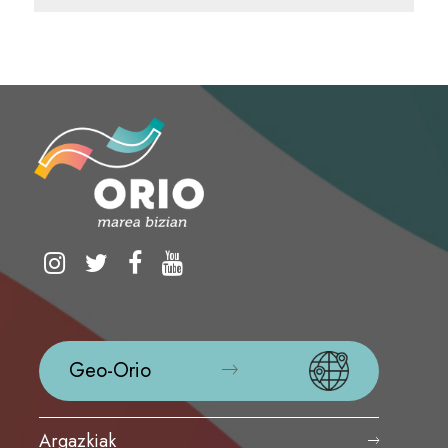
Geo-Orio
Argazkiak