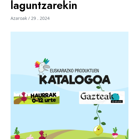
laguntzarekin
Azaroak / 29 . 2024