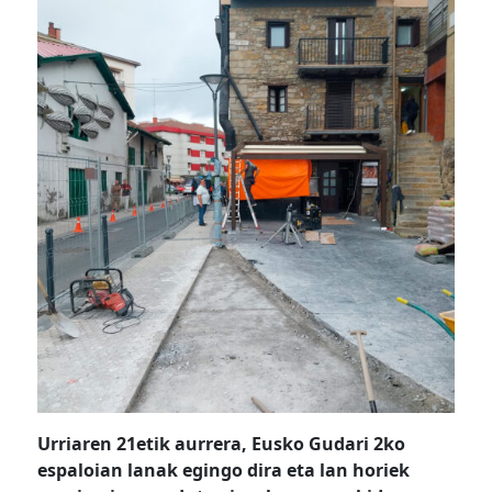
Urriaren 21etik aurrera, Eusko Gudari 2ko
espaloian lanak egingo dira eta lan horiek