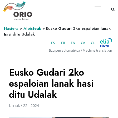
Hasiera
>
Albisteak
>
Eusko Gudari 2ko espaloian lanak
hasi ditu Udalak
ES
FR
EN
CA
GL
Itzulpen automatikoa / Machine translation
Eusko Gudari 2ko
espaloian lanak hasi
ditu Udalak
Urriak / 22 . 2024