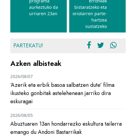
programa
erronkak
aurkeztuko da
bistaratzeko eta
urriaren 23an
oriotarren ­­­­parte-
hartzea
sustatzeko
PARTEKATU!
Azken albisteak
2026/08/07
‘Azerik eta erbik basoa salbatzen dute’ filma
ikusteko gonbitak astelehenean jarriko dira
eskuragai
2026/08/05
Abuztuaren 13an hondarrezko eskultura tailerra
emango du Andoni Bastarrikak