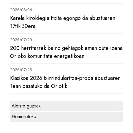
2026/08/04
Karela kiroldegia itxita egongo da abuztuaren
17tik 30era
2026/07/29
200 herritarrek baino gehiagok eman dute izena
Orioko komunitate energetikoan
2026/07/28
Klasikoa 2026 txirrindularitza-proba abuztuaren
1ean pasatuko da Oriotik
Albiste guztiak
Hemeroteka